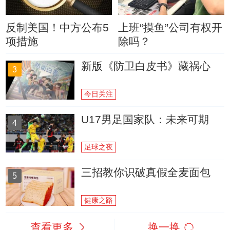
反制美国！中方公布5
上班“摸鱼”公司有权开
项措施
除吗？
新版《防卫白皮书》藏祸心
3
今日关注
U17男足国家队：未来可期
4
足球之夜
三招教你识破真假全麦面包
5
健康之路
查看更多
换一换