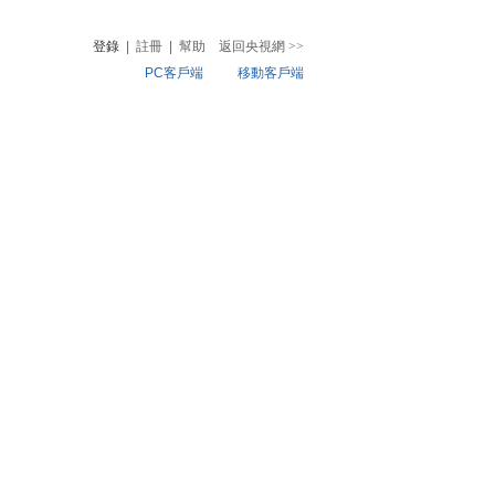
登錄
|
註冊
|
幫助
返回央視網
>>
PC客戶端
移動客戶端
音
熱榜
微視頻
兒
音樂
體育賽事
農業農村