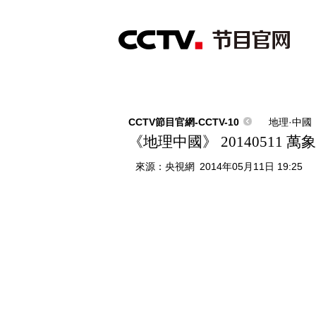
首頁
直播
節目單
綜合
新聞
財經
綜藝
中文國際
體
CCTV節目官網-CCTV-10
地理·中國
《地理中國》 20140511
來源：
央視網
2014年05月11日 19:25