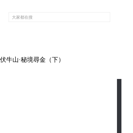
頻道大全
欄目大全
片庫
4K專區
聽
育
電影
國防軍事
電視劇
紀錄
科教
戲曲
社會與法
少
 萬象伏牛山·秘境尋金（下）