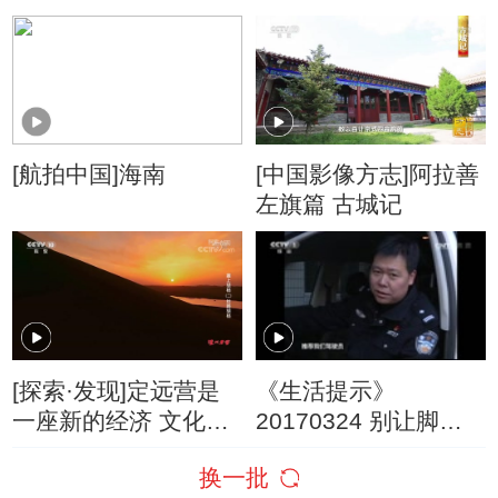
的秘密
风景
[航拍中国]海南
[中国影像方志]阿拉善
左旗篇 古城记
[探索·发现]定远营是
《生活提示》
一座新的经济 文化中
20170324 别让脚垫
心
成安全绊脚石
换一批