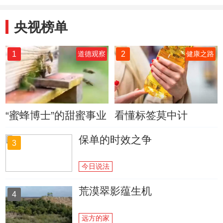
央视榜单
1
2
道德观察
健康之路
“蜜蜂博士”的甜蜜事业
看懂标签莫中计
保单的时效之争
3
今日说法
荒漠翠影蕴生机
4
远方的家