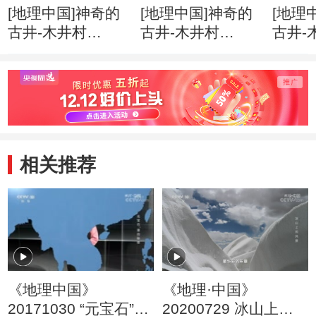
[地理中国]神奇的
[地理中国]神奇的
[地理
古井-木井村
古井-木井村
古井-
（上） 石桥歌谣
（上） 清浊交替
（上）
与救命井
的两口救命井
木水
相关推荐
《地理中国》
《地理·中国》
20171030 “元宝石”里
20200729 冰山上的