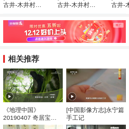
古井-木井村
古井-木井村
古井-
（上） 石桥歌谣
（上） 清浊交替
（上）
与救命井
的两口救命井
木水
相关推荐
《地理中国》
[中国影像方志]永宁篇
20190407 奇居宝地·
手工记
丛林“迷城”