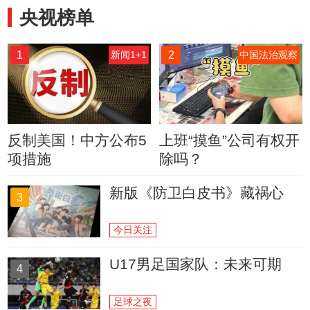
央视榜单
1
2
新闻1+1
中国法治观察
反制美国！中方公布5
上班“摸鱼”公司有权开
项措施
除吗？
新版《防卫白皮书》藏祸心
3
今日关注
U17男足国家队：未来可期
4
足球之夜