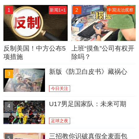
1
2
新闻1+1
中国法治观察
反制美国！中方公布5
上班“摸鱼”公司有权开
项措施
除吗？
新版《防卫白皮书》藏祸心
3
今日关注
U17男足国家队：未来可期
4
足球之夜
三招教你识破真假全麦面包
5