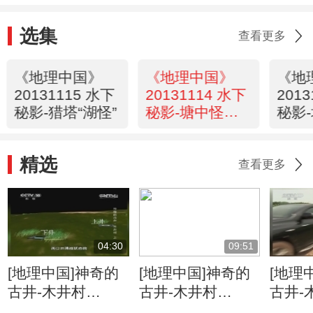
选集
查看更多
《地理中国》
《地理中国》
《地
20131115 水下
20131114 水下
201
秘影-猎塔“湖怪”
秘影-塘中怪象
秘影
（下）
（上
精选
查看更多
04:30
09:51
[地理中国]神奇的
[地理中国]神奇的
[地理
古井-木井村
古井-木井村
古井-
（上） 石桥歌谣
（上） 清浊交替
（上）