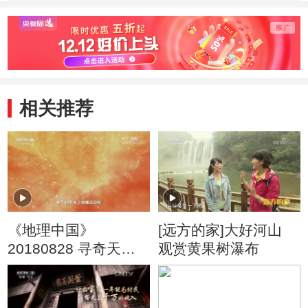
与救命井
的两口救命井
木水
相关推荐
《地理中国》
[远方的家]大好河山
20180828 寻奇天下·
观赏黄果树瀑布
高原崛起（下）