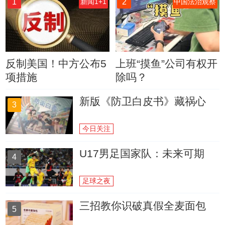
1
2
新闻1+1
中国法治观察
反制美国！中方公布5
上班“摸鱼”公司有权开
项措施
除吗？
新版《防卫白皮书》藏祸心
3
今日关注
U17男足国家队：未来可期
4
足球之夜
三招教你识破真假全麦面包
5