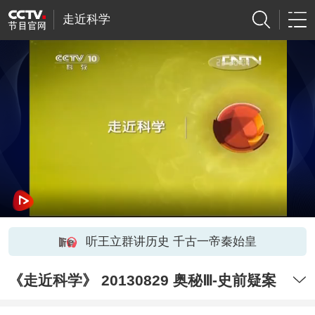
走近科学
听王立群讲历史 千古一帝秦始皇
《走近科学》 20130829 奥秘Ⅲ-史前疑案