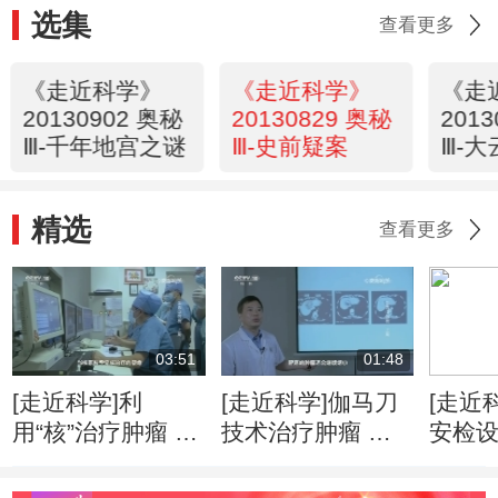
选集
查看更多
《走近科学》
《走近科学》
《走
20130902 奥秘
20130829 奥秘
201
Ⅲ-千年地宫之谜
Ⅲ-史前疑案
Ⅲ-
精选
查看更多
03:51
01:48
[走近科学]利
[走近科学]伽马刀
[走近
用“核”治疗肿瘤 是
技术治疗肿瘤 精
安检
人类医学的重要里
准摧毁病灶无痛无
赢得
程碑
感染
可