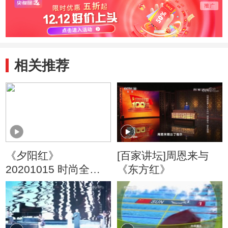
相关推荐
《夕阳红》
[百家讲坛]周恩来与
20201015 时尚全知
《东方红》
道——六十学艺不为
迟