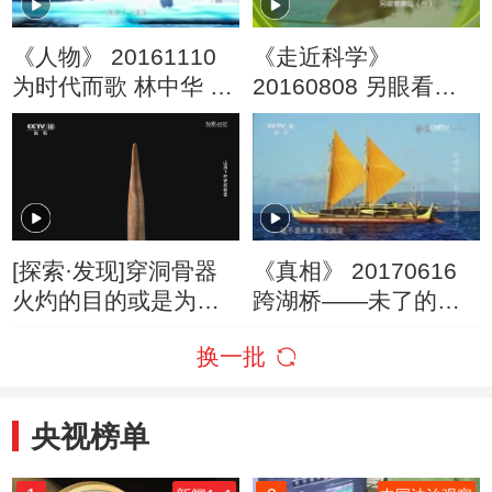
《人物》 20161110
《走近科学》
为时代而歌 林中华 吕
20160808 另眼看奥
士民
运（一）
[探索·发现]穿洞骨器
《真相》 20170616
火灼的目的或是为了
跨湖桥——未了的迷
让骨器更容易加工
局（下）
换一批
央视榜单