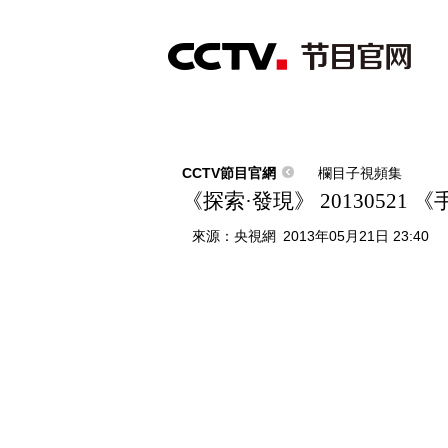
首頁
直播
節目單
綜合
新聞
財經
綜藝
中文國際
體
CCTV節目官網
欄目子視頻集
《探索·發現》 2013052
來源：
央視網
2013年05月21日 23:40