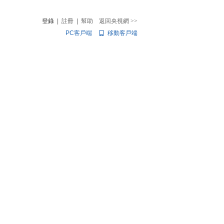
登錄
|
註冊
|
幫助
返回央視網
>>
PC客戶端
移動客戶端
音
熱榜
微視頻
兒
音樂
體育賽事
農業農村