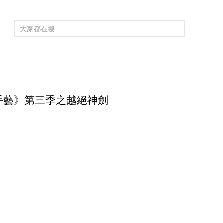
頻道大全
欄目大全
片庫
4K專區
聽
育
電影
國防軍事
電視劇
紀錄
科教
戲曲
社會與法
少
1 《手藝》第三季之越絕神劍