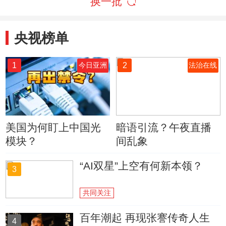
换一批
央视榜单
1
2
今日亚洲
法治在线
美国为何盯上中国光
暗语引流？午夜直播
模块？
间乱象
“AI双星”上空有何新本领？
3
共同关注
百年潮起 再现张謇传奇人生
4