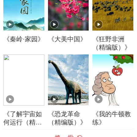
《秦岭·家园》
《大美中国》
《狂野非洲
（精编版）》
《了解宇宙如
《恐龙革命
《我的牛顿教
何运行（精编
（精编版）》
练》
版）》