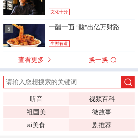
文化十分
一醋一面 “酸”出亿万财路
5
生财有道
查看更多
换一换
听音
视频百科
祖国美
微故事
ai美食
剧推荐