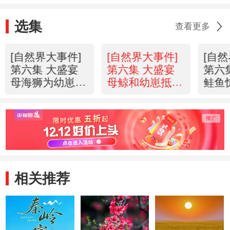
选集
查看更多
[自然界大事件]
[自然界大事件]
[自
第六集 大盛宴
第六集 大盛宴
第六
母海狮为幼崽哺
母鲸和幼崽抵达
鲑鱼
乳时间长达三年
北太平洋觅食地
量 20
20130520
20130520
相关推荐