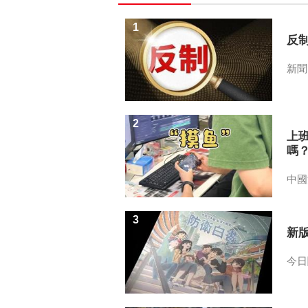
1
反
新聞
2
上
嗎
中國
3
新
今日