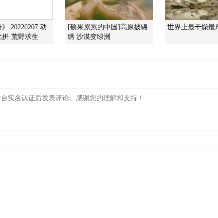
 20220207 动
[硕果累累的中国]高原披锦
世界上最干燥最
拼·荒野求生
绣 沙漠变绿洲