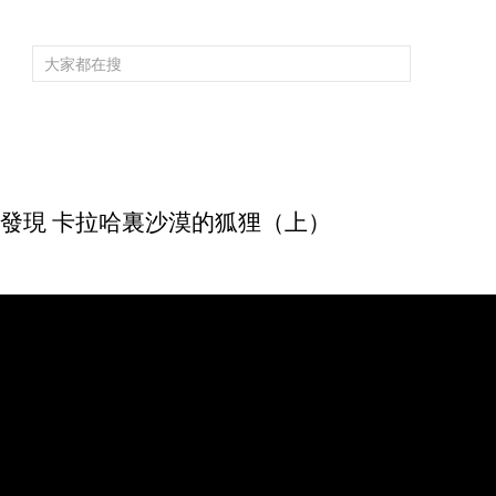
頻道大全
欄目大全
片庫
4K專區
聽
育
電影
國防軍事
電視劇
紀錄
科教
戲曲
社會與法
少
 自然發現 卡拉哈裏沙漠的狐狸（上）