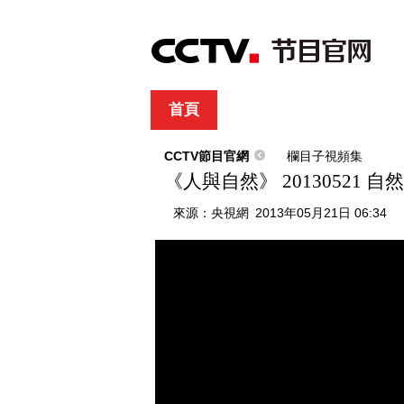
首頁
直播
節目單
綜合
新聞
財經
綜藝
中文國際
體
CCTV節目官網
欄目子視頻集
《人與自然》 20130521
來源：
央視網
2013年05月21日 06:34