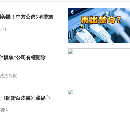
6
制美國！中方公佈5項措施
1+1
7
班“摸魚”公司有權開除
？
法治觀察
8
版《防衛白皮書》藏禍心
關注