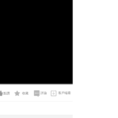
評論
客戶端看
點讚
收藏