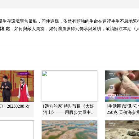
沙漠生存環境異常嚴酷，即使這樣，依然有頑強的生命在這裡生生不息地繁
處，如何與敵人周旋，如何讓血脈得到傳承與延續，敬請關注本期《人與自然》
 20230208 欢
[远方的家]特别节目《大好
[生活圈]资讯·安全
河山》——用脚步丈量中...
250克 天价海