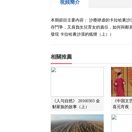
視頻簡介
本期節目主要內容： 沙塵肆虐的卡拉哈裏
存鬥爭，又肩負生兒育女的責任，如何與鄰居相
發現 卡拉哈裏沙漠的狐狸（上））
相關推薦
《人与自然》 20160303 金
《中国文艺》
豺家族的故事（上）
喜元宵夜