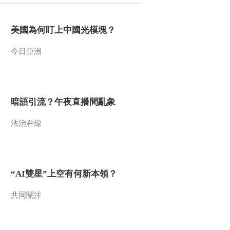
美國為何盯上中國光模塊？
今日亞洲
暗語引流？午夜直播間亂象
法治在線
“AI雙星”上空有何新本領？
共同關注