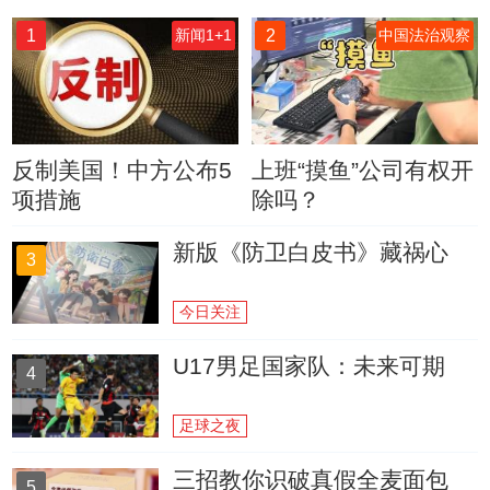
1
2
新闻1+1
中国法治观察
反制美国！中方公布5
上班“摸鱼”公司有权开
项措施
除吗？
新版《防卫白皮书》藏祸心
3
今日关注
U17男足国家队：未来可期
4
足球之夜
三招教你识破真假全麦面包
5