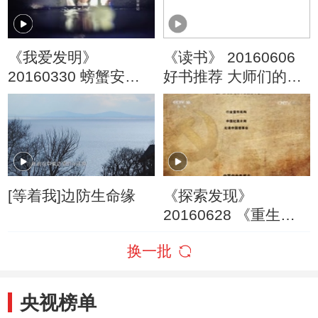
《我爱发明》
《读书》 20160606
20160330 螃蟹安家
好书推荐 大师们的传
记
记
[等着我]边防生命缘
《探索发现》
20160628 《重生》
第一集 使命
换一批
央视榜单