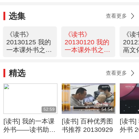
选集
查看更多
《读书》
《读书》
《读
20130125 我的
20130120 我的
201
一本课外书之雷
一本课外书之雷
鬲文
庆瑶 （重播
庆瑶
文明
版）
文化
精选
查看更多
52:59
54:54
[读书] 我的一本课
[读书] 百种优秀图
[读书
外书——读书助他
书推荐 20130929
外书 2
当神探 20131018