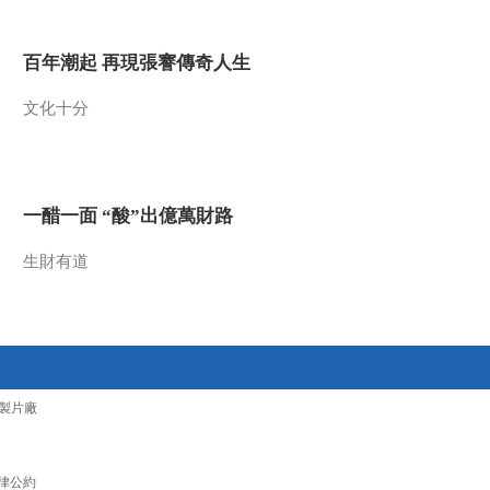
（下）
2012-12-16 19:22:27
百年潮起 再現張謇傳奇人生
《地理中国》 20121216
危险来袭
文化十分
2012-12-16 15:35:18
《地理中国》 20121215
系列节目《秘境零距离》
一醋一面 “酸”出億萬財路
—兴文洞窟谜案（上）
生財有道
2012-12-15 18:57:18
《地理中国》 20121214
系列节目 《秘境零距
离》 ——深坑探奇
2012-12-14 18:56:48
製片廠
《地理中国》 20121213
系列节目《秘境零距离》
——奇异的江岸
律公約