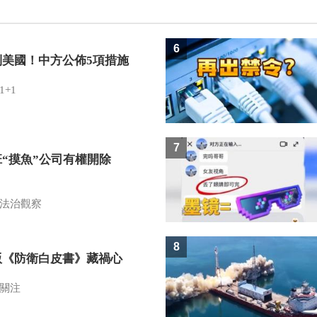
6
制美國！中方公佈5項措施
1+1
7
班“摸魚”公司有權開除
？
法治觀察
8
版《防衛白皮書》藏禍心
關注