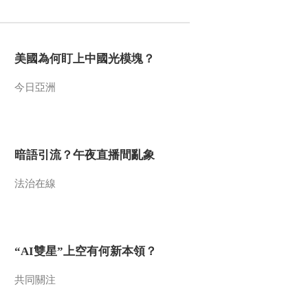
2012-12-20 18:46:32
《地理中国》 20121219
美國為何盯上中國光模塊？
《环越珠穆朗玛》——圣
湖沧桑
今日亞洲
2012-12-19 18:29:35
《地理中国》 20121218
系列节目 《秘境零距
离》 ——仙鸟奇缘
暗語引流？午夜直播間亂象
2012-12-18 19:14:34
法治在線
《地理中国》 20121217
系列节目 《秘境零距
离》 ——埋在地下的石
林
“AI雙星”上空有何新本領？
2012-12-17 18:22:14
《地理中国》 20121216
共同關注
系列节目 《秘境零距
离》 ——兴文洞窟谜案