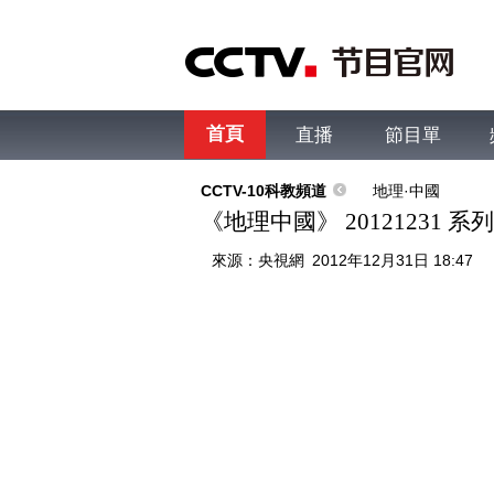
首頁
直播
節目單
綜合
新聞
財經
綜藝
中文國際
體
CCTV-10科教頻道
地理·中國
《地理中國》 20121231
來源：
央視網
2012年12月31日 18:47