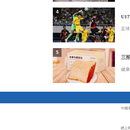
4
U1
足球
5
三
健康
中國
網上傳