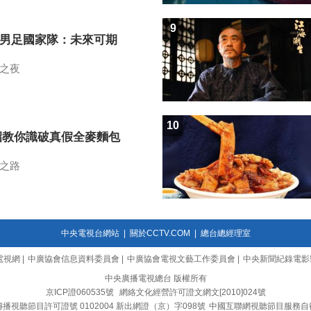
9
7男足國家隊：未來可期
之夜
10
招教你識破真假全麥麵包
之路
中央電視台網站
|
關於CCTV.COM
|
總台總經理室
電視網
|
中廣協會信息資料委員會
|
中廣協會電視文藝工作委員會
|
中央新聞紀錄電影
中央廣播電視總台 版權所有
京ICP證060535號
網絡文化經營許可證文網文[2010]024號
播視聽節目許可證號 0102004 新出網證（京）字098號
中國互聯網視聽節目服務自