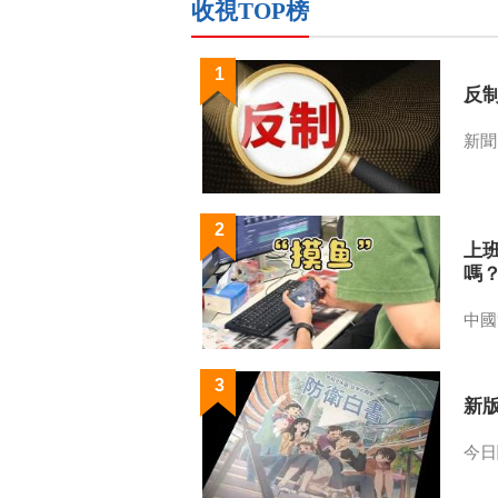
收視TOP榜
1
反
新聞
2
上
嗎
中國
3
新
今日