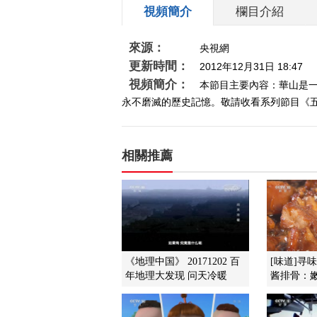
視頻簡介
欄目介紹
來源：
央視網
更新時間：
2012年12月31日 18:47
視頻簡介：
本節目主要內容：華山是
永不磨滅的歷史記憶。敬請收看系列節目《
相關推薦
《地理中国》 20171202 百
[味道]寻
年地理大发现 问天冷暖
酱排骨：嫩