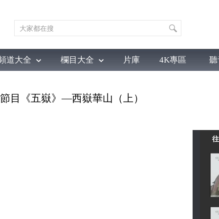
頻道大全
欄目大全
片庫
4K專區
聽
育
電影
國防軍事
電視劇
紀錄
科教
戲曲
社會與法
少
 系列節目《五嶽》—西嶽華山（上）
往