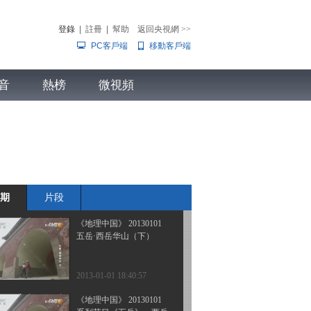
五岳·北岳恒山（下）
登錄
|
註冊
|
幫助
返回央視網
>>
PC客戶端
移動客戶端
2013-01-04 18:53:03
《地理中国》 20130103
音
熱榜
五岳·北岳恒山（上）
微視頻
兒
音樂
體育賽事
農業農村
2013-01-03 18:11:40
《地理中国》 20130102
五岳·南岳衡山
期
片段
2013-01-02 18:44:08
《地理中国》 20130101
五岳·西岳华山（下）
2013-01-01 18:40:57
《地理中国》 20130101