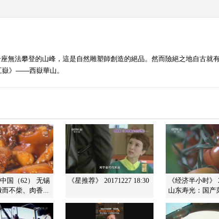
一座無法攀登的山峰，這是自然雕塑師創造的絕品。然而險絕之地自古就
五嶽》——西嶽華山。
味中国（62） 无锡
《星推荐》 20171227 18:30
《经济半小时》 20
而不柴、肉香...
山东寿光：国产