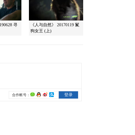
2012-12-24 19:31:24
《地理中国》 20121223
90628 寻
《人与自然》 20170119 鬣
“毒土”迷雾
狗女王 (上)
2012-12-23 18:38:14
《地理中国》 20121222
“摔死”的山泉
2012-12-22 19:02:12
《地理中国》 20121221
古城消失之谜
2012-12-21 19:10:42
《地理中国》 20121220
《环越珠穆朗玛》 ——
冰川的馈赠