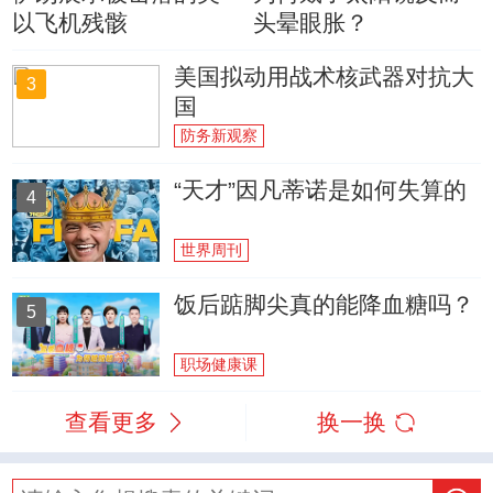
以飞机残骸
头晕眼胀？
美国拟动用战术核武器对抗大
3
国
防务新观察
“天才”因凡蒂诺是如何失算的
4
世界周刊
饭后踮脚尖真的能降血糖吗？
5
职场健康课
查看更多
换一换