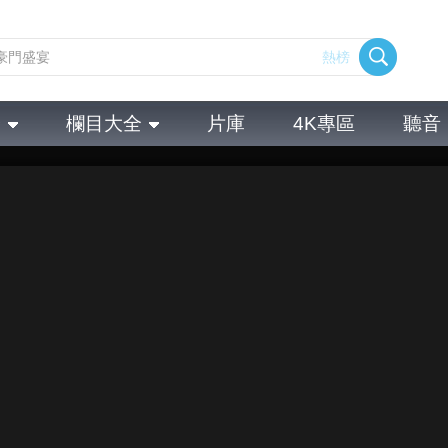
熱榜
全
欄目大全
片庫
4K專區
聽音