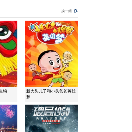
暗語引流？午夜直播
間亂象
換一組
法治在線
“AI雙星”上空有何新本
領？
共同關注
百年潮起 再現張謇傳
奇人生
文化十分
一醋一面 “酸”出億萬
財路
生財有道
画集锦
新大头儿子和小头爸爸英雄
梦