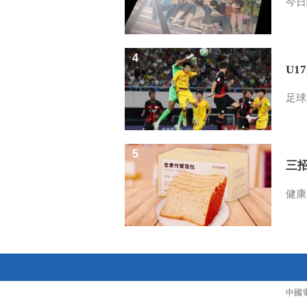
今日
4
U1
足球
5
三
健康
中國