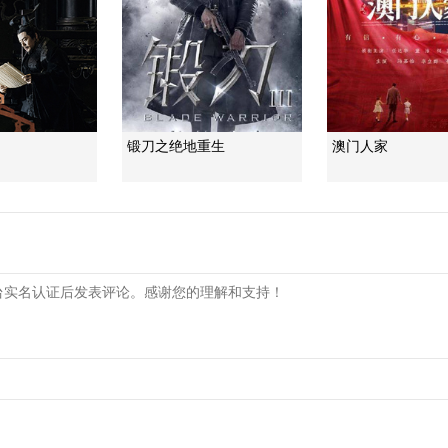
锻刀之绝地重生
澳门人家