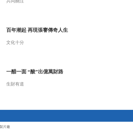
共同關注
百年潮起 再現張謇傳奇人生
文化十分
一醋一面 “酸”出億萬財路
生財有道
製片廠