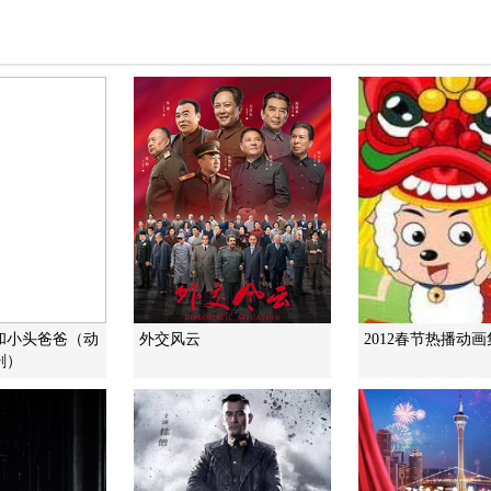
和小头爸爸（动
外交风云
2012春节热播动
剧）