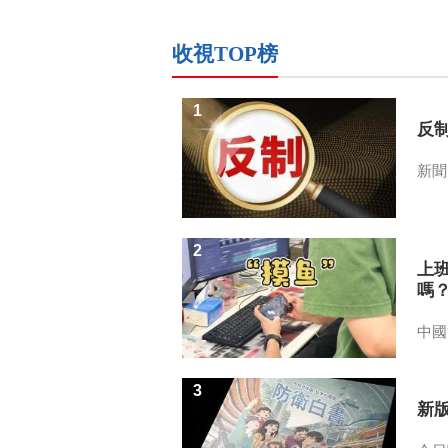
收視TOP榜
1
反
新聞
2
上
嗎
中國
3
新