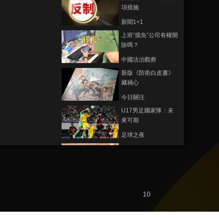
項措施
新聞1+1
上班“摸魚”公司有權開
除嗎？
中國法治觀察
新版《防衛白皮書》
藏禍心
今日關注
U17男足國家隊：未
來可期
足球之夜
三招教你識破真假全
麥麵包
健康之路
美國為何盯上中國光
10
模塊？
今日亞洲