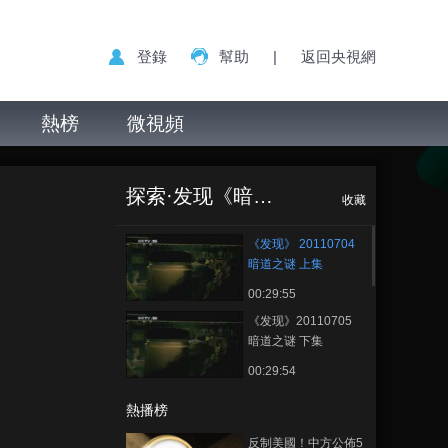
登錄
幫助
|
返回央視網
熱榜
微視頻
《发现》
正在播放
20110704 暗道之谜 上集
探索·发现《暗道之谜》
收藏
《发现》 20110704
暗道之谜 上集
00:29:55
《发现》20110705
暗道之谜 下集
00:29:54
熱播榜
反制美國！中方公佈5