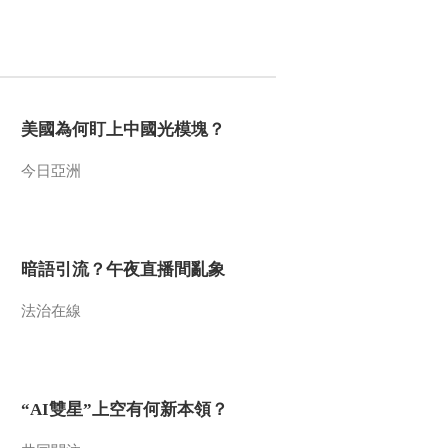
美國為何盯上中國光模塊？
今日亞洲
暗語引流？午夜直播間亂象
法治在線
“AI雙星”上空有何新本領？