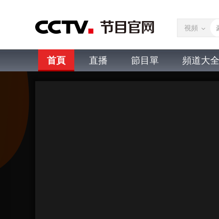
視頻
首頁
直播
節目單
頻道大