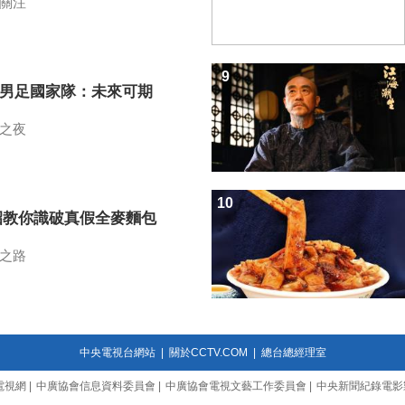
關注
9
7男足國家隊：未來可期
之夜
10
招教你識破真假全麥麵包
之路
中央電視台網站
|
關於CCTV.COM
|
總台總經理室
電視網
|
中廣協會信息資料委員會
|
中廣協會電視文藝工作委員會
|
中央新聞紀錄電影