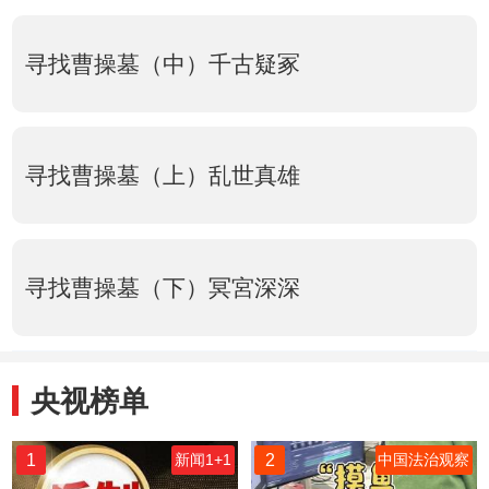
寻找曹操墓（中）千古疑冢
寻找曹操墓（上）乱世真雄
寻找曹操墓（下）冥宮深深
央视榜单
1
2
新闻1+1
中国法治观察