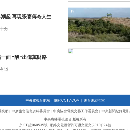
9
年潮起 再現張謇傳奇人生
十分
10
一面 “酸”出億萬財路
有道
中央電視台網站
|
關於CCTV.COM
|
總台總經理室
電視網
|
中廣協會信息資料委員會
|
中廣協會電視文藝工作委員會
|
中央新聞紀錄電影
中央廣播電視總台 版權所有
京ICP證060535號
網絡文化經營許可證文網文[2010]024號