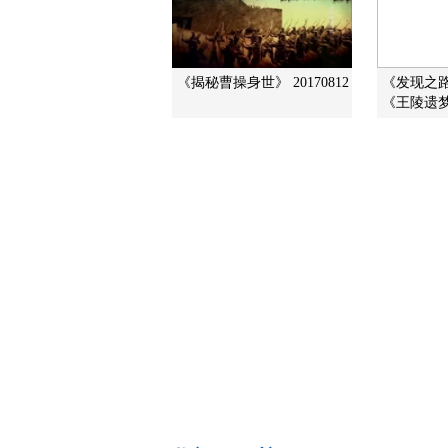
《揭秘曹操身世》 20170812
《发现之路》
《王陵遗梦