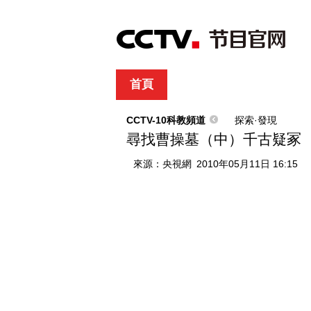
首頁
直播
節目單
綜合
新聞
財經
綜藝
中文國際
體
CCTV-10科教頻道
探索·發現
尋找曹操墓（中）千古疑冢
來源：
央視網
2010年05月11日 16:15