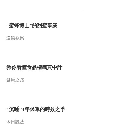
2010-05-06 18:57:47
盛世美玉 1
“蜜蜂博士”的甜蜜事業
道德觀察
2010-05-06 18:56:48
落日将坛
教你看懂食品標籤莫中計
2010-05-06 17:31:33
健康之路
秘境追踪精选：危险水域
“沉睡”4年保單的時效之爭
2010-05-06 07:41:02
秘境追踪精选：利爪之谜
今日説法
下