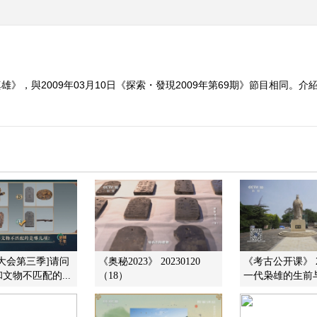
雄》，與2009年03月10日《探索・發現2009年第69期》節目相同。
大会第三季]请问
《奥秘2023》 20230120
《考古公开课》 20
文物不匹配的...
（18）
一代枭雄的生前