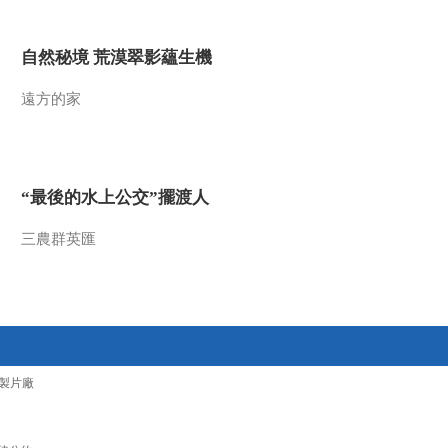
2010-05-05 06:50:07
自然秘境 荒漠翠影蘊生機
秘境追踪精选：利爪之谜
中
遠方的家
2010-05-04 02:40:54
秘境追踪精选：利爪之谜
上
“最後的水上公交”擺渡人
三農群英匯
2010-05-03 08:10:26
秘境追踪精选：动物星球
·极度深寒
2010-05-02 08:30:09
製片廠
以镜观天400年