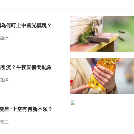
6
國為何盯上中國光模塊？
亞洲
7
語引流？午夜直播間亂象
在線
8
I雙星”上空有何新本領？
關注