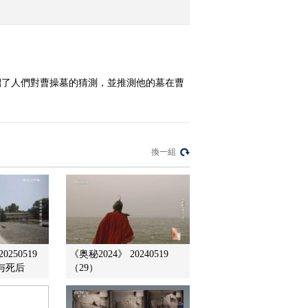
2010-05-11 12:20:49
瓷中繁华
介紹了人們對曹操墓的猜測，並推測他的墓在曹
2010-05-11 12:19:34
文明之路 走近地中海
（十八）
換一組
2010-05-10 15:52:36
商之都（四）：商都变迁
250519
《奥秘2024》 20240519
2010-05-10 15:51:08
与死后
（29）
秘境追踪精选：野象恩仇
（上）