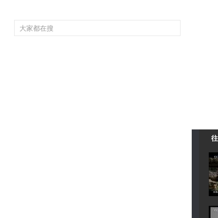
頻道大全
欄目大全
片庫
4K專區
聽
育
電影
國防軍事
電視劇
紀錄
科教
戲曲
社會與法
少
往