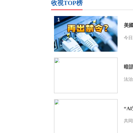
收視TOP榜
1
美
今日
2
暗
法治
3
“A
共同