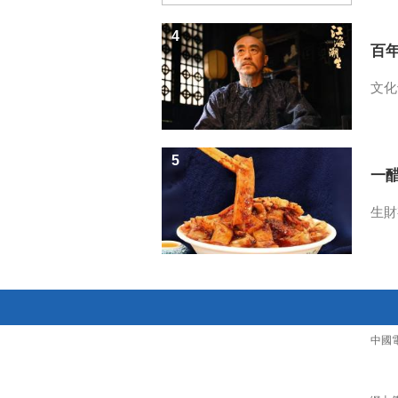
4
百
文化
5
一醋
生財
中國