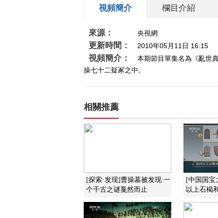
視頻簡介
欄目介紹
來源：
央視網
更新時間：
2010年05月11日 16:15
視頻簡介：
本期節目單集名為《亂世真
操七十二疑冢之中。
相關推薦
[探索·发现]曹操墓被发现 一
[中国国宝
个千古之谜戛然而止
以上石楬和