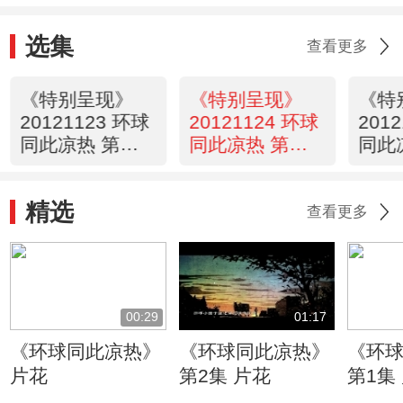
选集
查看更多
《特别呈现》
《特别呈现》
《特
20121123 环球
20121124 环球
201
同此凉热 第二
同此凉热 第二
同此
部 黄色·回忆 第
部 黄色·回忆 第
部 黄
一集 稻谷 洪水
二集 丝路 绿洲
三集
精选
大迁移
罗布泊
草原
查看更多
00:29
01:17
《环球同此凉热》
《环球同此凉热》
《环
片花
第2集 片花
第1集