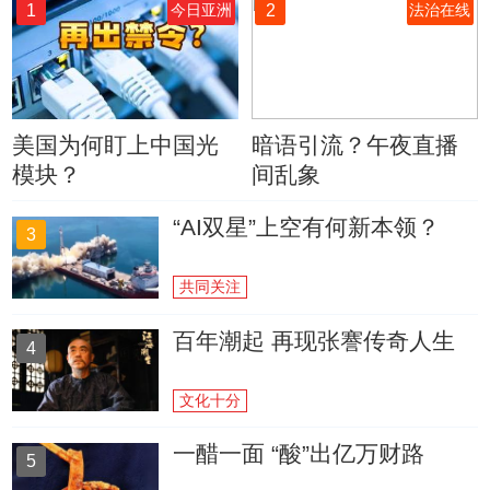
1
2
今日亚洲
法治在线
美国为何盯上中国光
暗语引流？午夜直播
模块？
间乱象
“AI双星”上空有何新本领？
3
共同关注
百年潮起 再现张謇传奇人生
4
文化十分
一醋一面 “酸”出亿万财路
5