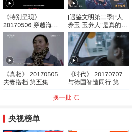
《特别呈现》
[遇鉴文明第二季]“人
20170506 穿越海上
养玉 玉养人”是真的
丝绸之路 第六集 问道
吗？
《真相》 20170505
《时代》 20170707
夫妻搭档 第五集
与德国智造同行 第三
集 创新机遇
换一批
央视榜单