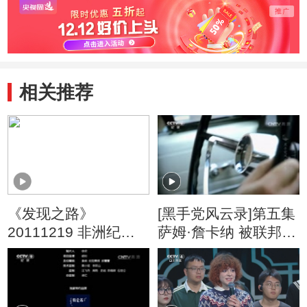
相关推荐
《发现之路》
[黑手党风云录]第五集
20111219 非洲纪事
萨姆·詹卡纳 被联邦调
第五集 坦赞铁路
查局监视