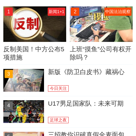
1
2
新闻1+1
中国法治观察
反制美国！中方公布5
上班“摸鱼”公司有权开
项措施
除吗？
新版《防卫白皮书》藏祸心
3
今日关注
U17男足国家队：未来可期
4
足球之夜
三招教你识破真假全麦面包