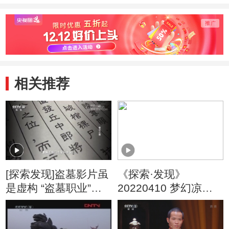
相关推荐
[探索发现]盗墓影片虽
《探索·发现》
是虚构 “盗墓职业”却
20220410 梦幻凉州
是真实存在
（1） 都会