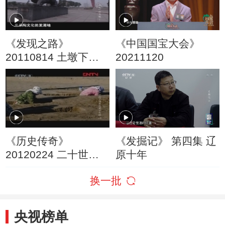
《发现之路》
《中国国宝大会》
20110814 土墩下的
20211120
王陵（上）
《历史传奇》
《发掘记》 第四集 辽
20120224 二十世纪
原十年
中国重大考古发现 第
换一批
十集 夏家店文化遗址
央视榜单