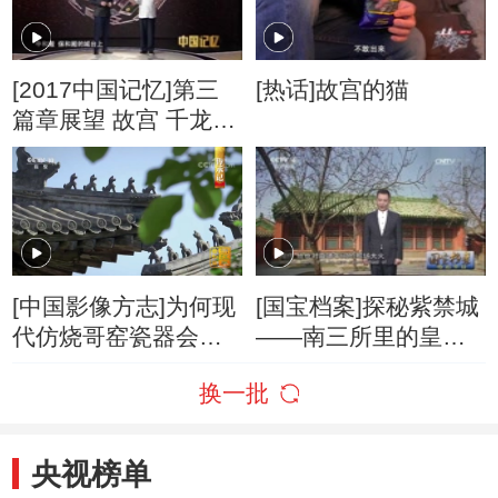
[2017中国记忆]第三
[热话]故宫的猫
篇章展望 故宫 千龙吐
水
[中国影像方志]为何现
[国宝档案]探秘紫禁城
代仿烧哥窑瓷器会引
——南三所里的皇子
起故宫专家的关注
往事
换一批
央视榜单