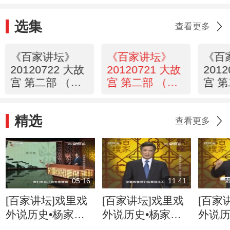
选集
查看更多
《百家讲坛》
《百家讲坛》
《百
20120722 大故
20120721 大故
201
宫 第二部 （十
宫 第二部 （十
宫 
二） 景仁祸福
一）东西六宫
（十
歌
精选
查看更多
05:16
11:41
[百家讲坛]戏里戏
[百家讲坛]戏里戏
[百家
外说历史•杨家将
外说历史•杨家将
外说历
六郎的儿子都有谁
六郎与寇准的交情
名将