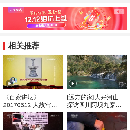
相关推荐
《百家讲坛》
[远方的家]大好河山
20170512 大故宫
探访四川阿坝九寨沟
（第四部）（8）高峰
钙华瀑布
迭起