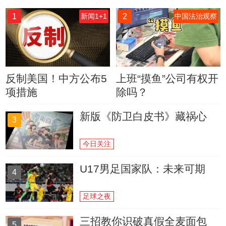
1
2
新闻1+1
中国法治观察
反制美国！中方公布5
上班“摸鱼”公司有权开
项措施
除吗？
新版《防卫白皮书》藏祸心
3
今日关注
U17男足国家队：未来可期
4
足球之夜
三招教你识破真假全麦面包
5