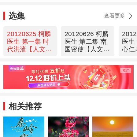
选集
查看更多
20120625 柯麟
20120626 柯麟
201
医生 第一集 时
医生 第二集 南
医生
代洪流【人文地
国密使【人文地
心仁
理】
理】
理】
相关推荐