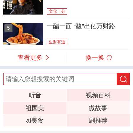
文化十分
一醋一面 “酸”出亿万财路
5
生财有道
查看更多
换一换
听音
视频百科
祖国美
微故事
ai美食
剧推荐