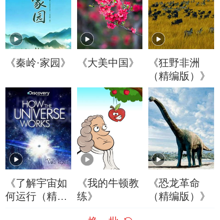
《秦岭·家园》
《大美中国》
《狂野非洲
（精编版）》
《了解宇宙如
《我的牛顿教
《恐龙革命
何运行（精编
练》
（精编版）》
版）》