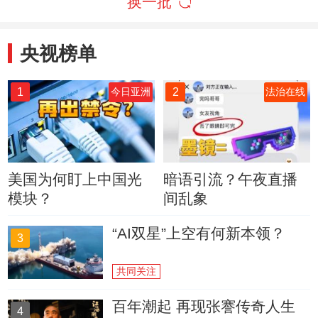
换一批
央视榜单
1
2
今日亚洲
法治在线
美国为何盯上中国光
暗语引流？午夜直播
模块？
间乱象
“AI双星”上空有何新本领？
3
共同关注
百年潮起 再现张謇传奇人生
4