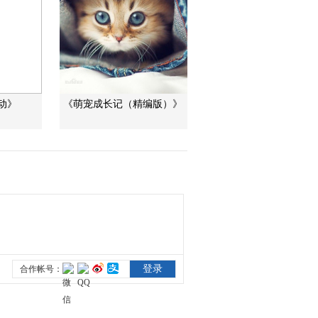
“沉睡”4年保單的時效
之爭
今日説法
自然秘境 荒漠翠影蘊
生機
动》
《萌宠成长记（精编版）》
遠方的家
“最後的水上公交”擺渡
人
三農群英匯