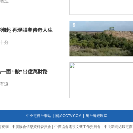
關注
9
年潮起 再現張謇傳奇人生
十分
10
一面 “酸”出億萬財路
有道
中央電視台網站
|
關於CCTV.COM
|
總台總經理室
電視網
|
中廣協會信息資料委員會
|
中廣協會電視文藝工作委員會
|
中央新聞紀錄電影