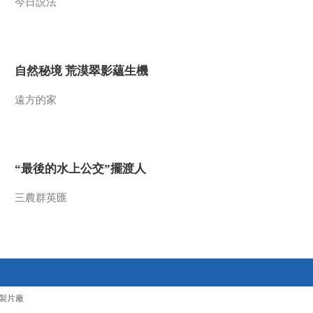
今日説法
自然秘境 荒漠翠影蘊生機
遠方的家
“最後的水上公交”擺渡人
三農群英匯
製片廠