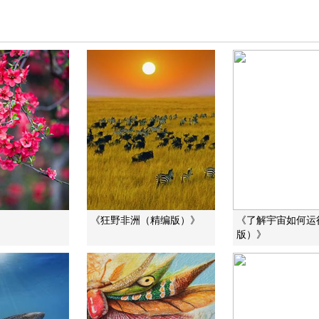
》
《狂野非洲（精编版）》
《了解宇宙如何运
版）》