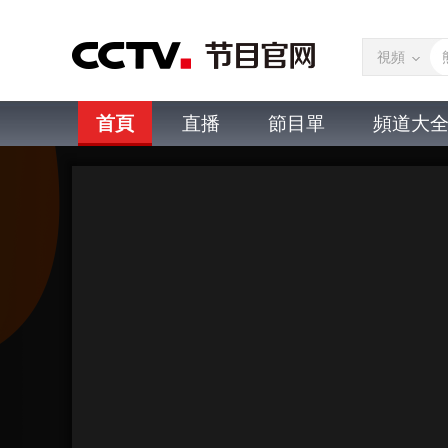
視頻
首頁
直播
節目單
頻道大