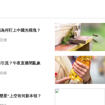
6
國為何盯上中國光模塊？
亞洲
7
語引流？午夜直播間亂象
在線
8
I雙星”上空有何新本領？