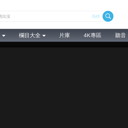
熱榜
全
欄目大全
片庫
4K專區
聽音