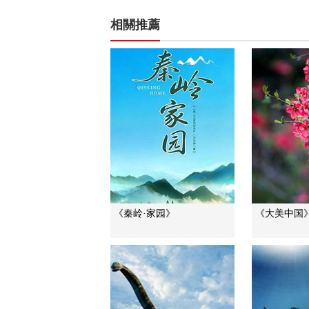
相關推薦
《秦岭·家园》
《大美中国