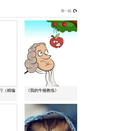
暗語引流？午夜直播
間亂象
換一組
法治在線
“AI雙星”上空有何新本
領？
共同關注
百年潮起 再現張謇傳
奇人生
文化十分
一醋一面 “酸”出億萬
財路
生財有道
行（精编
《我的牛顿教练》
“蜜蜂博士”的甜蜜事業
道德觀察
教你看懂食品標籤莫
中計
健康之路