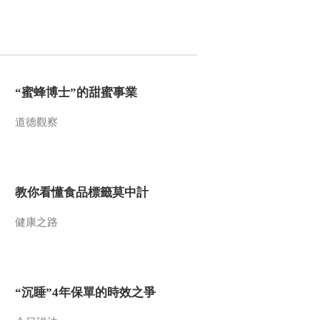
“蜜蜂博士”的甜蜜事業
道德觀察
教你看懂食品標籤莫中計
健康之路
“沉睡”4年保單的時效之爭