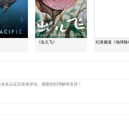
》
《虫儿飞》
纪录频道《地球脉