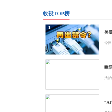
收視TOP榜
1
美
今日
2
暗
法治
3
“A