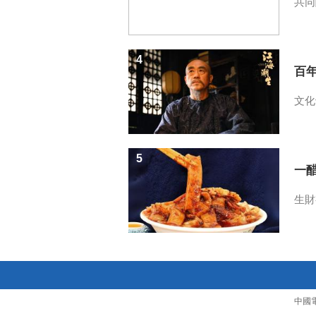
共同
4
百
文化
5
一醋
生財
中國