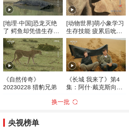
[地理·中国]恐龙灭绝
[动物世界]萌小象学习
了 鳄鱼却凭借生存技
生存技能 疲累后吮吸
能幸存至今
妈妈甘甜的乳汁
《自然传奇》
《长城 我来了》第4
20230228 猎豹兄弟
集：阿什·戴克斯向沙
漠求生专家学习生存
换一批
技能
央视榜单