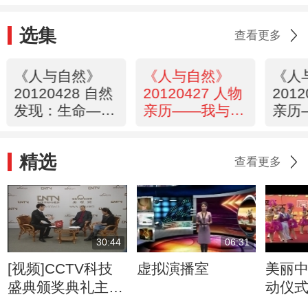
选集
查看更多
《人与自然》
《人与自然》
《人
20120428 自然
20120427 人物
201
发现：生命——
亲历——我与猎
亲历
深海生命（上）
豹兄弟（下）
豹兄
精选
查看更多
30:44
06:31
[视频]CCTV科技
虚拟演播室
美丽
盛典颁奖典礼主创
动仪
访谈