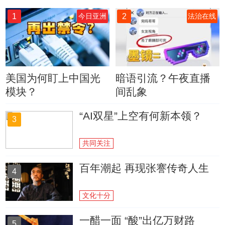
1
2
今日亚洲
法治在线
美国为何盯上中国光
暗语引流？午夜直播
模块？
间乱象
“AI双星”上空有何新本领？
3
共同关注
百年潮起 再现张謇传奇人生
4
文化十分
一醋一面 “酸”出亿万财路
5