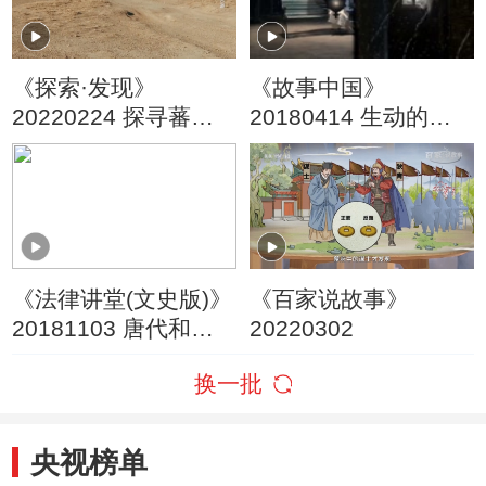
《探索·发现》
《故事中国》
20220224 探寻蕃尼
20180414 生动的历
古道
史课 战神李靖
《法律讲堂(文史版)》
《百家说故事》
20181103 唐代和亲
20220302
往事（十二）上门女
换一批
婿要殉葬
央视榜单