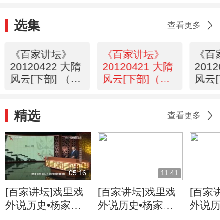
选集
查看更多
《百家讲坛》
《百家讲坛》
《百
20120422 大隋
20120421 大隋
201
风云[下部] （二
风云[下部]（二
风云
十四） 太原起
十三）中原苦战
十二
兵
精选
查看更多
05:16
11:41
[百家讲坛]戏里戏
[百家讲坛]戏里戏
[百家
外说历史•杨家将
外说历史•杨家将
外说历
六郎的儿子都有谁
六郎与寇准的交情
名将