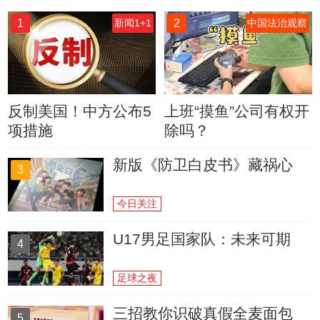
1
2
新闻1+1
中国法治观察
反制美国！中方公布5
上班“摸鱼”公司有权开
项措施
除吗？
新版《防卫白皮书》藏祸心
3
今日关注
U17男足国家队：未来可期
4
足球之夜
三招教你识破真假全麦面包
5