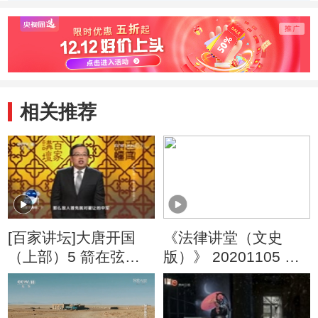
相关推荐
[百家讲坛]大唐开国
《法律讲堂（文史
（上部）5 箭在弦上
版）》 20201105 钱
瓦岗攻陷兴洛仓
币与王朝·见证安史之
乱的钱币（中）