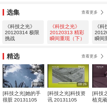
选集
查看更多
《科技之光》
《科技之光》
《科
20120314 极限
20120313 精彩
201
挑战
瞬间重现（下）
瞬间
精选
查看更多
16:10
08:26
[科技之光]她的手
[科技之光]科技资
[科技
很脏 20131105
讯 20131105
植克
20131