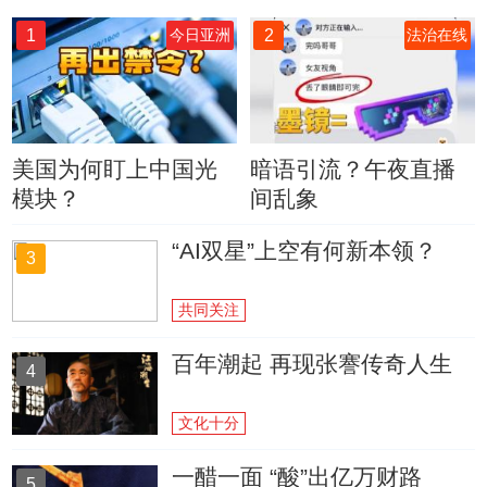
1
2
今日亚洲
法治在线
美国为何盯上中国光
暗语引流？午夜直播
模块？
间乱象
“AI双星”上空有何新本领？
3
共同关注
百年潮起 再现张謇传奇人生
4
文化十分
一醋一面 “酸”出亿万财路
5