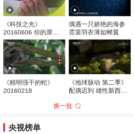
《科技之光》
偶遇一只娇艳的海参
20160606 你的屏幕
霓裳羽衣薄如蝉翼
选对了吗
《精明强干的蛇》
《地球脉动 第二季》
20160218
配偶迟到 雄性新西兰
信天翁翘首以盼
换一批
央视榜单