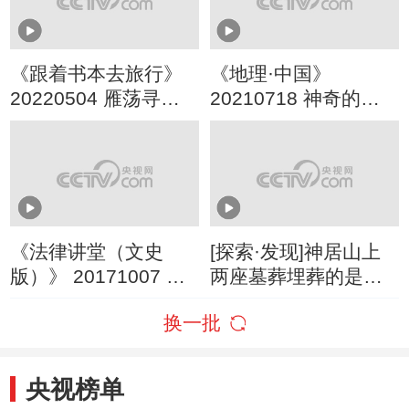
《跟着书本去旅行》
《地理·中国》
20220504 雁荡寻奇
20210718 神奇的洞
——奇绝雁荡山
穴·天籁的回响 下
《法律讲堂（文史
[探索·发现]神居山上
版）》 20171007 大
两座墓葬埋葬的是封
宋提刑官宋慈（一）
号为“广陵”的诸侯王和
换一批
大器晚成
王后
央视榜单