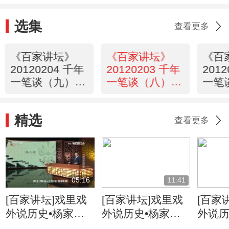
选集
查看更多
《百家讲坛》
《百家讲坛》
《百
20120204 千年
20120203 千年
201
一笔谈（九）丰
一笔谈（八）广
一笔
碑探秘
陵绝响
病成
精选
查看更多
05:16
11:41
[百家讲坛]戏里戏
[百家讲坛]戏里戏
[百家
外说历史•杨家将
外说历史•杨家将
外说历
六郎的儿子都有谁
六郎与寇准的交情
名将