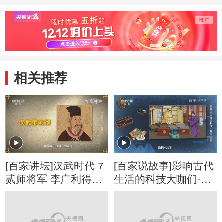
相关推荐
[百家讲坛]汉武时代 7
[百家说故事]影响古代
贰师将军 李广利得到
生活的科技大咖们·沈
封赏
括