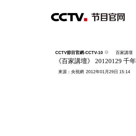
首頁
直播
節目單
綜合
新聞
財經
綜藝
中文國際
體
CCTV節目官網-CCTV-10
百家講壇
《百家講壇》 20120129
來源：
央視網
2012年01月29日 15:14