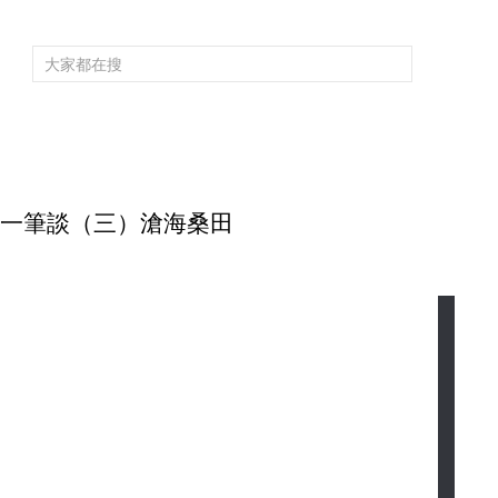
頻道大全
欄目大全
片庫
4K專區
聽
育
電影
國防軍事
電視劇
紀錄
科教
戲曲
社會與法
少
 千年一筆談（三）滄海桑田