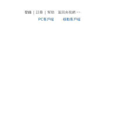
登錄
|
註冊
|
幫助
返回央視網
>>
PC客戶端
移動客戶端
音
熱榜
微視頻
兒
音樂
體育賽事
農業農村