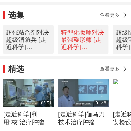
选集
查看更多
超强粘合剂对决
特型化妆师对决
超级
超级消防兵 [走
最强整形师 [走
超级
近科学]
近科学]
科学] 
20120130
20120129
精选
查看更多
03:51
01:48
[走近科学]利
[走近科学]伽马刀
[走近
用“核”治疗肿瘤 是
技术治疗肿瘤 精
安检
人类医学的重要里
准摧毁病灶无痛无
赢得