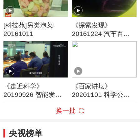
[科技苑]另类泡菜
《探索发现》
20161011
20161224 汽车百年
第二季（五）联
《走近科学》
《百家讲坛》
20190926 智能发光
20201101 科学公开
斑马线
课 2 科技如何改善生
换一批
活
央视榜单