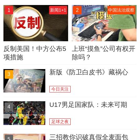
1
2
新闻1+1
中国法治观察
反制美国！中方公布5
上班“摸鱼”公司有权开
项措施
除吗？
新版《防卫白皮书》藏祸心
3
今日关注
U17男足国家队：未来可期
4
足球之夜
三招教你识破真假全麦面包
5