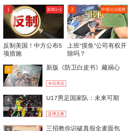
1
2
新闻1+1
中国法治观察
反制美国！中方公布5
上班“摸鱼”公司有权开
项措施
除吗？
新版《防卫白皮书》藏祸心
3
今日关注
U17男足国家队：未来可期
4
足球之夜
三招教你识破真假全麦面包
5