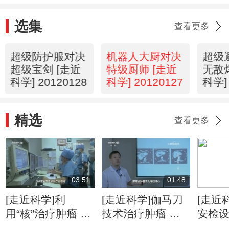
选集
查看更多
超级防护服对决
机器人大厨对决
超级
超级宝剑 [走近
特级厨师 [走近
无敌
科学] 20120128
科学] 20120127
科学] 
精选
查看更多
03:51
01:48
[走近科学]利
[走近科学]伽马刀
[走近
用“核”治疗肿瘤 是
技术治疗肿瘤 精
安检
人类医学的重要里
准摧毁病灶无痛无
赢得