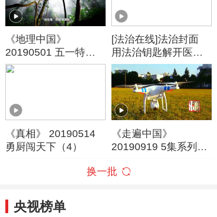
《地理中国》
[法治在线]法治封面
20190501 五一特别
用法治钥匙解开医患
节目·狮舞傩影
心结
《真相》 20190514
《走遍中国》
勇厨闯天下（4）
20190919 5集系列片
《中国智造》（4）
换一批
机器人总动员
央视榜单