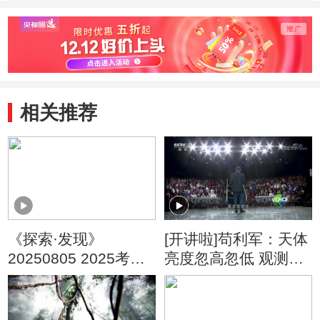
程碑
感染
可
相关推荐
《探索·发现》
[开讲啦]苟利军：天体
20250805 2025考古
亮度忽高忽低 观测数
进行时 第一季 青海夏
据难度较大
尔雅玛可布遗址发掘
纪实（5）