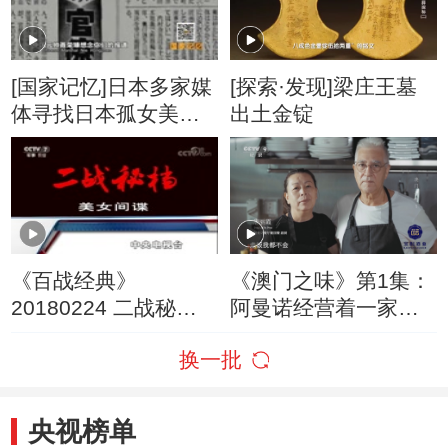
[国家记忆]日本多家媒
[探索·发现]梁庄王墓
体寻找日本孤女美穗
出土金锭
子
《百战经典》
《澳门之味》第1集：
20180224 二战秘档·
阿曼诺经营着一家葡
恩尼格玛
国风味的私房菜餐厅
换一批
央视榜单