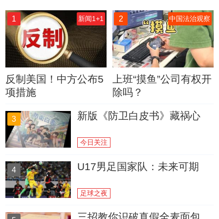
1
2
新闻1+1
中国法治观察
反制美国！中方公布5
上班“摸鱼”公司有权开
项措施
除吗？
新版《防卫白皮书》藏祸心
3
今日关注
U17男足国家队：未来可期
4
足球之夜
三招教你识破真假全麦面包