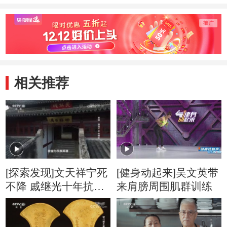
相关推荐
[探索发现]文天祥宁死
[健身动起来]吴文英带
不降 戚继光十年抗倭
来肩膀周围肌群训练
林则徐虎门销烟