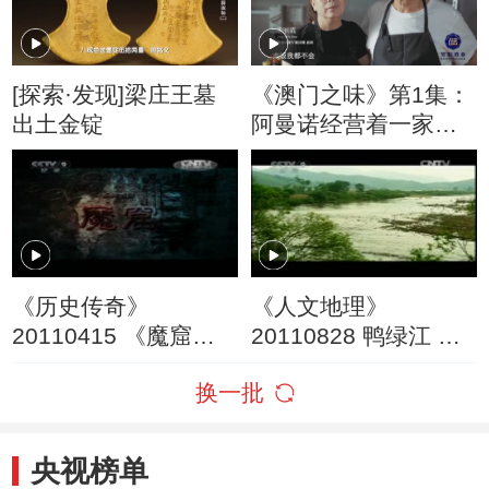
[探索·发现]梁庄王墓
《澳门之味》第1集：
出土金锭
阿曼诺经营着一家葡
国风味的私房菜餐厅
《历史传奇》
《人文地理》
20110415 《魔窟》
20110828 鸭绿江 第
第五集 穷途末路
二集 大河浩荡
换一批
央视榜单