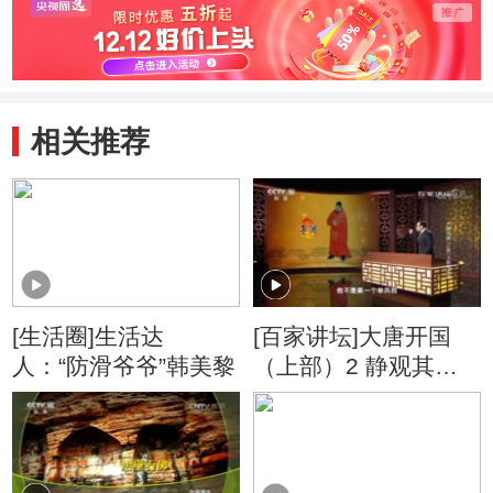
相关推荐
[生活圈]生活达
[百家讲坛]大唐开国
人：“防滑爷爷”韩美黎
（上部）2 静观其变
唐朝建立的意义