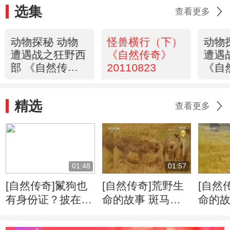
选集
查看更多
动物探秘 动物
怪兽横行（下）
动物
遭遇战之狂野西
《自然传奇》
遭遇
部 《自然传
20110823
《自
奇》20110824
2011
精选
查看更多
01:48
01:57
[自然传奇]鬣狗也
[自然传奇]荒野生
[自然
有身份证？披在身
命的故事 斑马牛
命的故
上绝无重复
羚的迁徙将给食肉
侵占
动物带来一场盛宴
千里