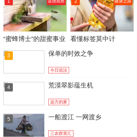
1
2
道德观察
健康之路
“蜜蜂博士”的甜蜜事业
看懂标签莫中计
保单的时效之争
3
今日说法
荒漠翠影蕴生机
4
远方的家
一船渡江 一网渡乡
5
三农群英汇