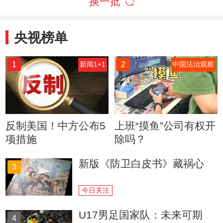
换一批
央视榜单
1
2
新闻1+1
中国法治观察
反制美国！中方公布5
上班“摸鱼”公司有权开
项措施
除吗？
新版《防卫白皮书》藏祸心
3
今日关注
U17男足国家队：未来可期
4