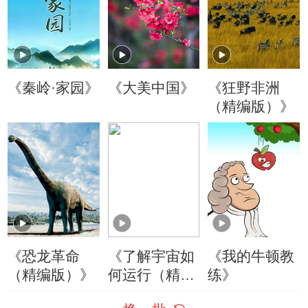
《秦岭·家园》
《大美中国》
《狂野非洲
（精编版）》
《恐龙革命
《了解宇宙如
《我的牛顿教
（精编版）》
何运行（精编
练》
版）》