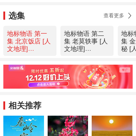
选集
查看更多
地标物语 第一
地标物语 第二
地标
集 北京饭店 [人
集 老莫轶事 [人
集 
文地理]
文地理]
秘 [
20110820
20110821
理]2
相关推荐