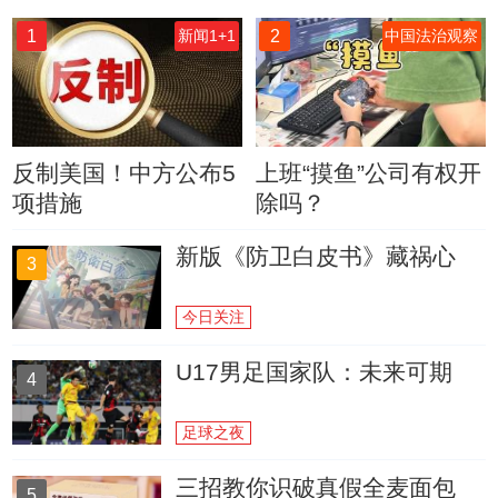
1
2
新闻1+1
中国法治观察
反制美国！中方公布5
上班“摸鱼”公司有权开
项措施
除吗？
新版《防卫白皮书》藏祸心
3
今日关注
U17男足国家队：未来可期
4
足球之夜
三招教你识破真假全麦面包
5