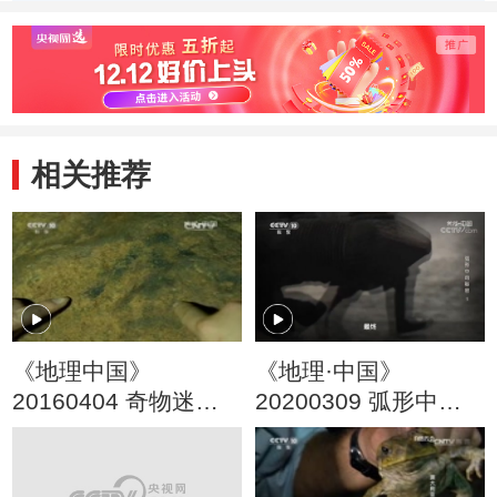
动物带来一场盛宴
千里
相关推荐
《地理中国》
《地理·中国》
20160404 奇物迷象·
20200309 弧形中的
仙洞传奇
秘密 1