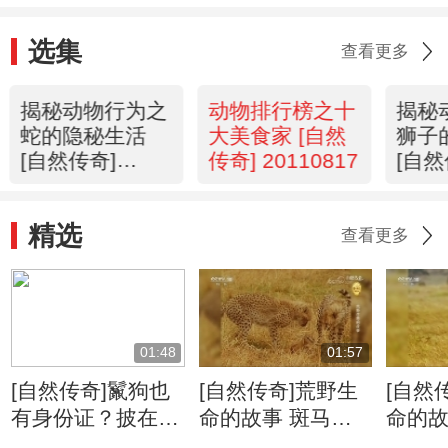
选集
查看更多
揭秘动物行为之
动物排行榜之十
揭秘
蛇的隐秘生活
大美食家 [自然
狮子
[自然传奇]
传奇] 20110817
[自然
20110818
2011
精选
查看更多
01:48
01:57
[自然传奇]鬣狗也
[自然传奇]荒野生
[自然
有身份证？披在身
命的故事 斑马牛
命的故
上绝无重复
羚的迁徙将给食肉
侵占