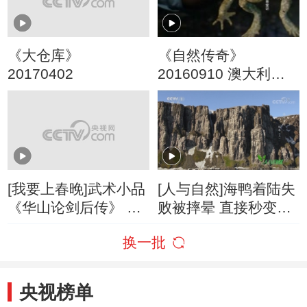
《大仓库》
《自然传奇》
20170402
20160910 澳大利亚
寻宝记
[我要上春晚]武术小品
[人与自然]海鸭着陆失
《华山论剑后传》 表
败被摔晕 直接秒变北
演：振宇功夫团
极狐的美餐！
换一批
央视榜单