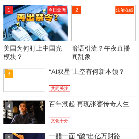
1
2
今日亚洲
法治在线
美国为何盯上中国光
暗语引流？午夜直播
模块？
间乱象
“AI双星”上空有何新本领？
3
共同关注
百年潮起 再现张謇传奇人生
4
文化十分
一醋一面 “酸”出亿万财路
5