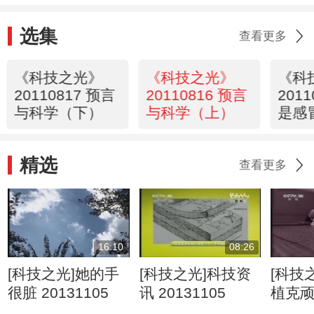
选集
查看更多
《科技之光》
《科技之光》
《科
20110817 预言
20110816 预言
201
与科学（下）
与科学（上）
是感
精选
查看更多
16:10
08:26
[科技之光]她的手
[科技之光]科技资
[科技
很脏 20131105
讯 20131105
植克
20131