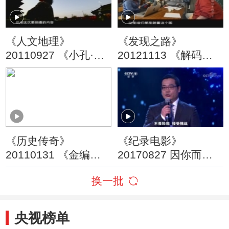
《人文地理》
《发现之路》
20110927 《小孔·大
20121113 《解码本
世界》 第二集
能Ⅱ》 永动之谜 下集
《历史传奇》
《纪录电影》
20110131 《金编钟
20170827 因你而真
之谜》（上）
——第五届优秀国产
换一批
纪录片及创作人才扶
持表彰典礼
央视榜单