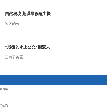
2011-08-05 23:51:57
自然秘境 荒漠翠影蘊生機
动物探秘 致命动物之亚
马逊篇 [自然传奇]
遠方的家
20110805
2011-08-05 15:34:24
动物排行榜之清洁能手
[自然传奇]20110804
“最後的水上公交”擺渡人
三農群英匯
2011-08-04 22:33:05
动物探秘 致命动物之非
洲篇 [自然传奇] 20110804
2011-08-04 14:50:10
製片廠
动物排行榜之十大变形动
物 [自然传奇]20110803
律公約