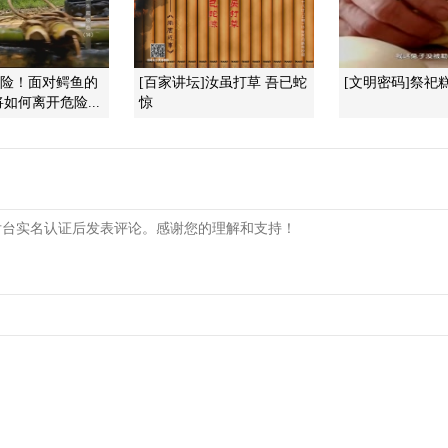
惊险！面对鳄鱼的
[百家讲坛]汝虽打草 吾已蛇
[文明密码]祭祀
如何离开危险...
惊