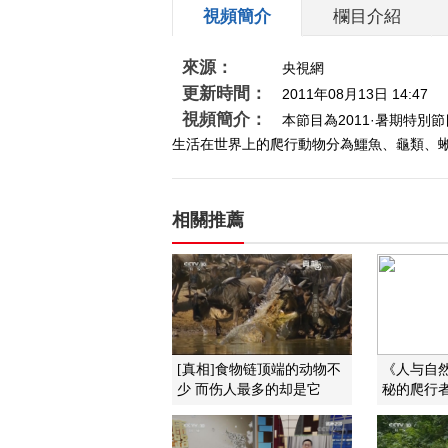
視頻簡介
欄目介紹
來源：
央視網
更新時間：
2011年08月13日 14:47
視頻簡介：
本節目為2011·暑期特
生活在世界上的爬行動物分為鱷魚、龜類、
相關推薦
[真相]食物链顶端的动物不
《人与自然》
少 而伤人最多的却是它
秘的爬行