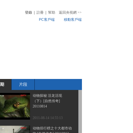
[自然传奇] 20110815
登錄
|
註冊
|
幫助
返回央視網
>>
PC客戶端
移動客戶端
2011-08-15 21:22:18
《自然传奇》 20110815
音
熱榜
揭秘动物行为之象群的隐
微視頻
秘生活
兒
音樂
體育賽事
農業農村
2011-08-15 13:54:24
《自然传奇》 20110814
熊口逃生
期
片段
2011-08-14 22:05:03
动物探秘 活龙活现
（下）[自然传奇]
20110814
2011-08-14 14:55:13
动物排行榜之十大都市动