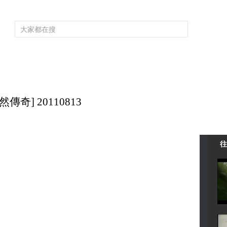
頻道大全
欄目大全
片庫
4K專區
聽
育
電影
國防軍事
電視劇
紀錄
科教
戲曲
社會與法
少
奇] 20110813
往