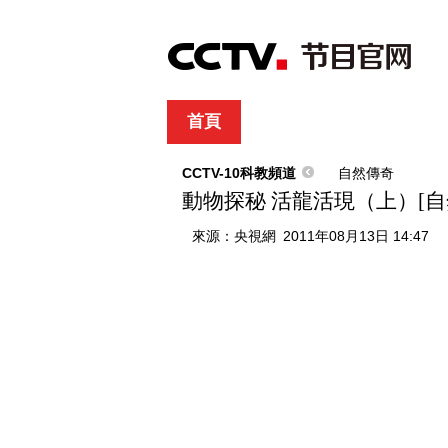
首頁
直播
節目單
綜合
新聞
財經
綜藝
中文國際
體
CCTV-10科教頻道
自然傳奇
動物探秘 活龍活現（上）[自然傳
來源：
央視網
2011年08月13日 14:47