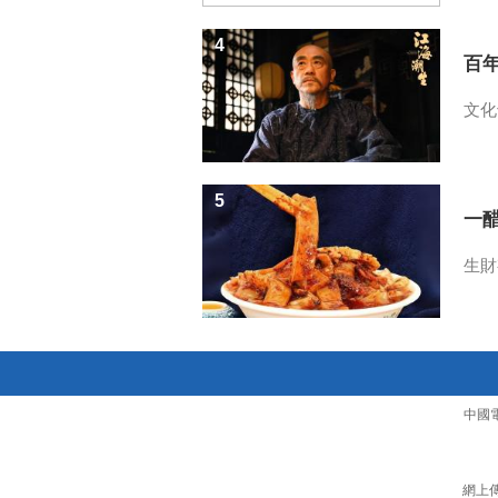
4
百
文化
5
一醋
生財
中國
網上傳