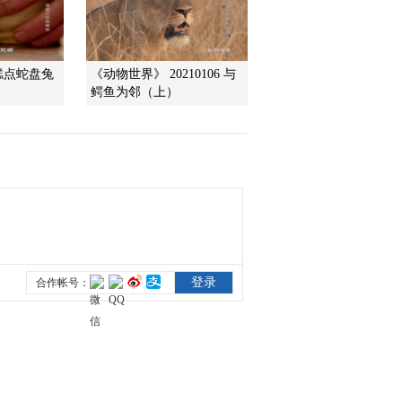
2011-08-09 23:21:14
动物探秘 致命动物之漠
糕点蛇盘兔
《动物世界》 20210106 与
野惊魂 [自然传奇]
鳄鱼为邻（上）
20110809
2011-08-09 16:28:46
动物排行榜之暴躁动物
[自然传奇] 20110808
2011-08-08 22:15:37
动物探秘 致命动物之亚
洲篇 [自然传奇] 20110808
2011-08-08 14:59:32
《自然传奇》 20110807
狮口逃生