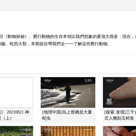
別節目《動物探秘》。爬行動物的生存本領比我們想象的要強大很多，現在
蜥蜴、蛇四大類，本期節目帶我們去一一了解這些爬行動物。
 20210821 神
[地理中国]岛上曾栖息大量
[探索·发现]三
者（上）
蛇虫
庄人雕刻玉鳄鱼