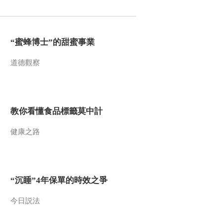
2011-08-08 01:30:03
动物探秘 致命动物之中
“蜜蜂博士”的甜蜜事業
美洲篇 [自然传奇]
20110807
道德觀察
2011-08-07 14:48:00
《自然传奇》 20110806
遭遇鳄鱼
教你看懂食品標籤莫中計
2011-08-07 01:13:32
健康之路
动物探秘 致命动物之亚
太篇 [自然传奇] 20110806
“沉睡”4年保單的時效之爭
2011-08-06 14:35:08
动物排行榜之体型最大动
今日説法
物祖先 [自然传
奇]20110805