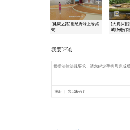
[健康之路]拒绝野味上餐桌
[大真探]
蛇
威胁他们将