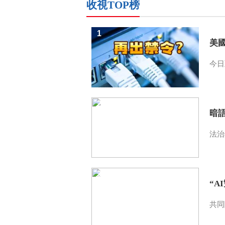
收視TOP榜
1
美
今日
2
暗
法治
3
“A
共同