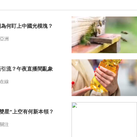
6
國為何盯上中國光模塊？
亞洲
7
語引流？午夜直播間亂象
在線
8
I雙星”上空有何新本領？
關注