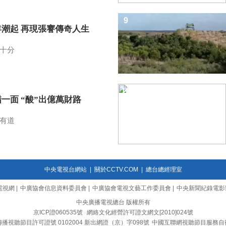
9
年潮起 再現張謇傳奇人生
十分
10
一面 “酸”出億萬財路
有道
中央電視台網站
|
關於CCTV.COM
|
總台總經理室
電視網
|
中廣協會信息資料委員會
|
中廣協會電視文藝工作委員會
|
中央新聞紀錄電影
中央廣播電視總台 版權所有
京ICP證060535號
網絡文化經營許可證文網文[2010]024號
播視聽節目許可證號 0102004 新出網證（京）字098號
中國互聯網視聽節目服務自