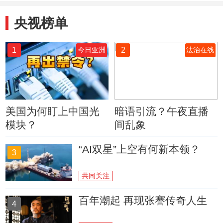
央视榜单
1
2
今日亚洲
法治在线
美国为何盯上中国光
暗语引流？午夜直播
模块？
间乱象
“AI双星”上空有何新本领？
3
共同关注
百年潮起 再现张謇传奇人生
4