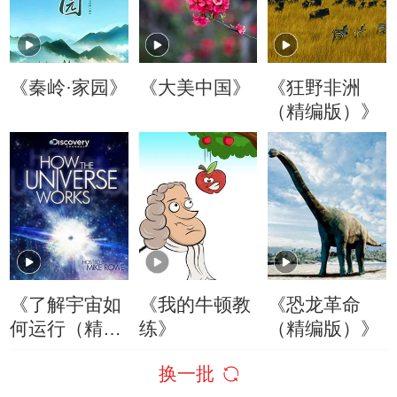
《秦岭·家园》
《大美中国》
《狂野非洲
（精编版）》
《了解宇宙如
《我的牛顿教
《恐龙革命
何运行（精编
练》
（精编版）》
版）》
换一批