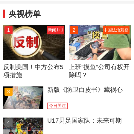
央视榜单
1
2
新闻1+1
中国法治观察
反制美国！中方公布5
上班“摸鱼”公司有权开
项措施
除吗？
新版《防卫白皮书》藏祸心
3
今日关注
U17男足国家队：未来可期
4