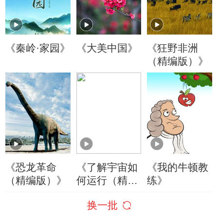
《秦岭·家园》
《大美中国》
《狂野非洲
（精编版）》
《恐龙革命
《了解宇宙如
《我的牛顿教
（精编版）》
何运行（精编
练》
版）》
换一批