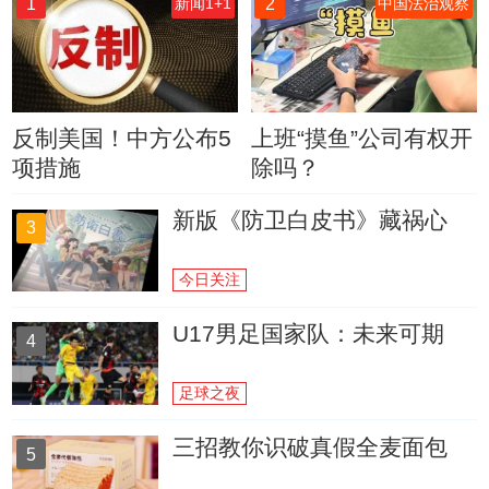
1
2
新闻1+1
中国法治观察
反制美国！中方公布5
上班“摸鱼”公司有权开
项措施
除吗？
新版《防卫白皮书》藏祸心
3
今日关注
U17男足国家队：未来可期
4
足球之夜
三招教你识破真假全麦面包
5