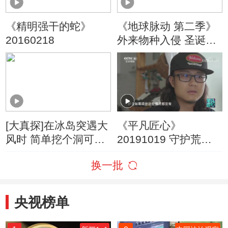
《精明强干的蛇》
《地球脉动 第二季》
20160218
外来物种入侵 圣诞岛
红蟹猝不及防
[大真探]在冰岛突遇大
《平凡匠心》
风时 简单挖个洞可躲
20191019 守护荒野
避捡条命
志愿者·张也
换一批
央视榜单