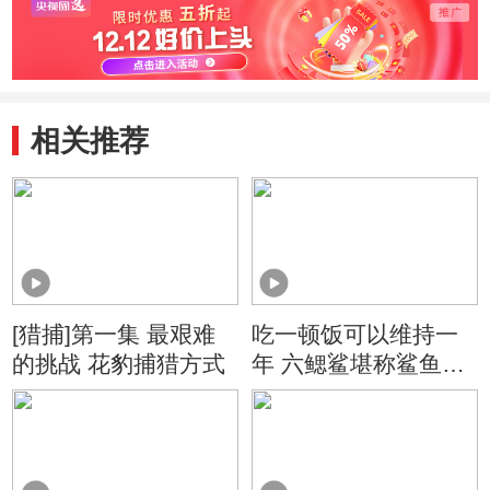
相关推荐
[猎捕]第一集 最艰难
吃一顿饭可以维持一
的挑战 花豹捕猎方式
年 六鳃鲨堪称鲨鱼界
懒散之最