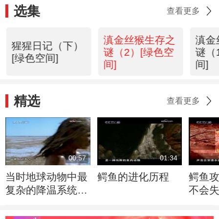
选集
查看更多
滇金丝猴生存之
滇金
猩猩日记（下）
谜（2）[绿色空
谜（
[绿色空间]
间]
间]
精选
查看更多
00:57
01:34
当时地球动物中最
鳄鱼的进化历程
鳄鱼
复杂的降温系统出
不会
现