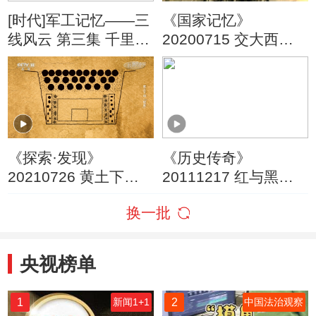
[时代]军工记忆——三
《国家记忆》
线风云 第三集 千里跋
20200715 交大西迁
涉 战术地地导弹的研
一波三折
制
《探索·发现》
《历史传奇》
20210726 黄土下
20111217 红与黑
的“较量”
——苏日二战交锋录
换一批
第三集
央视榜单
1
2
新闻1+1
中国法治观察