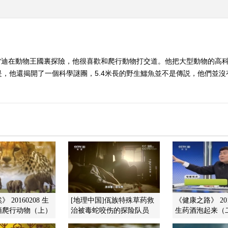
雷迪在動物王國裏探險，他很喜歡和爬行動物打交道。他把大型動物的高
，他還揭開了一個科學謎團，5.4米長的野生鱷魚並不是傳説，他們並沒有
 20160208 生
[地理中国]佤族特殊草药救
《健康之路》 201
栖爬行动物（上）
治被毒蛇咬伤的探险队员
生药酒泡起来（