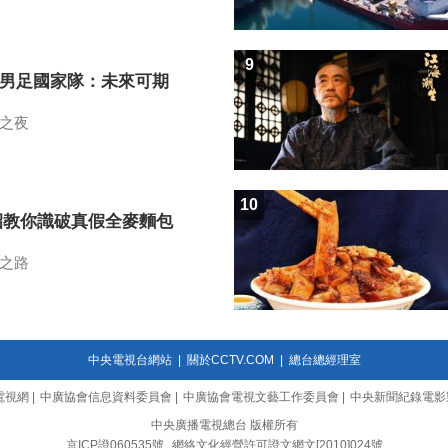
9
7男足國家隊：未來可期
之夜
10
招教你識破真假全麥麵包
之路
中央電視台網站
|
關於CCTV.COM
|
總台總經理室
電視網
|
中廣協會信息資料委員會
|
中廣協會電視文藝工作委員會
|
中央新聞紀錄電影
中央廣播電視總台 版權所有
京ICP證060535號
網絡文化經營許可證文網文[2010]024號