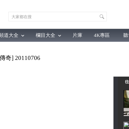
頻道大全
欄目大全
片庫
4K專區
聽
育
電影
國防軍事
電視劇
紀錄
科教
戲曲
社會與法
少
 20110706
往