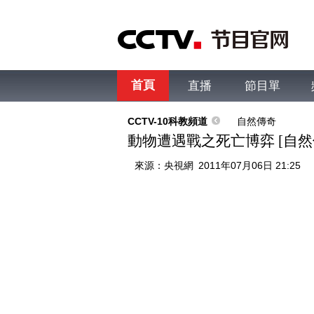
首頁
直播
節目單
綜合
新聞
財經
綜藝
中文國際
體
CCTV-10科教頻道
自然傳奇
動物遭遇戰之死亡博弈 [自然傳奇]
來源：
央視網
2011年07月06日 21:25