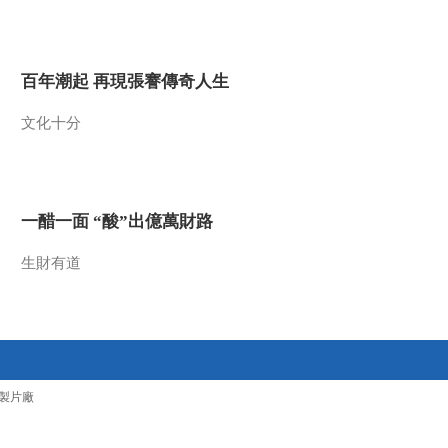
2011-06-17 22:46:56
地球探秘之史前巨石柱
百年潮起 再現張謇傳奇人生
[自然传奇]]20110616
文化十分
2011-06-16 22:29:55
地球探秘之深海巨鲨 [自
然传奇]20110615
一醋一面 “酸”出億萬財路
2011-06-15 21:31:27
生財有道
地球探秘之百慕大三角
[自然传奇] 20110614
2011-06-14 22:27:04
地球探秘之喷焰的火山
製片廠
[自然传奇] 20110613