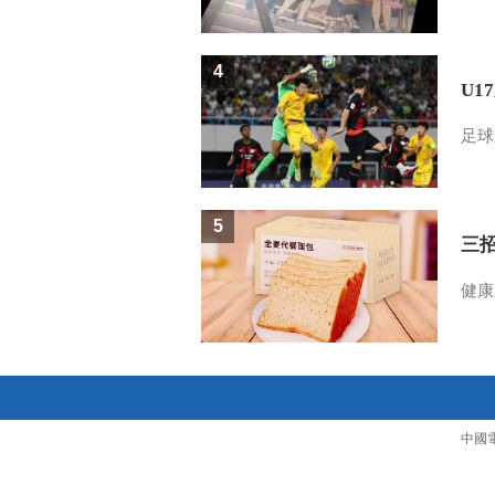
4
U1
足球
5
三
健康
中國