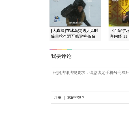
[大真探]在冰岛突遇大风时
《百家讲坛》
简单挖个洞可躲避捡条命
帝内经 1