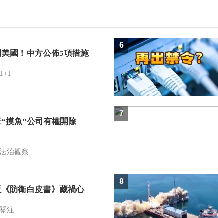
6
制美國！中方公佈5項措施
1+1
7
班“摸魚”公司有權開除
？
法治觀察
8
版《防衛白皮書》藏禍心
關注