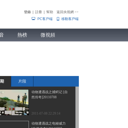
传奇]20110712
登錄
|
註冊
|
幫助
返回央視網
>>
PC客戶端
移動客戶端
2011-07-12 22:09:53
地球的力量 [自然传
音
熱榜
奇]20110711
微視頻
兒
音樂
體育賽事
農業農村
2011-07-11 21:12:41
动物遭遇战之对阵巨蟒
[自然传奇]20110709
期
片段
2011-07-09 21:38:58
动物遭遇战之捕鳄记 [自
然传奇]20110708
2011-07-08 22:29:14
动物遭遇战之电鳗威力