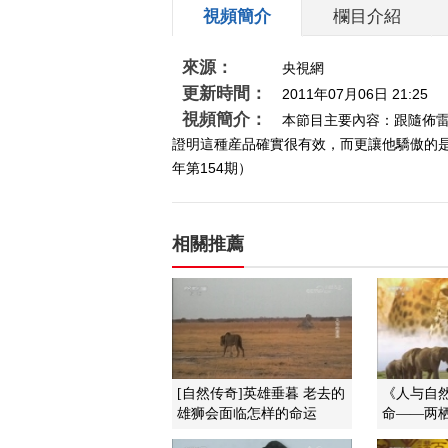
視頻簡介
欄目介紹
來源：
央視網
更新時間：
2011年07月06日 21:25
視頻簡介：
本節目主要內容：跟隨佈
證明這種産品確實很有效，而更讓他驕傲的是
年第154期）
相關推薦
[自然传奇]英雄垂暮 老去的
《人与自然》
雄狮会面临怎样的命运
命——两