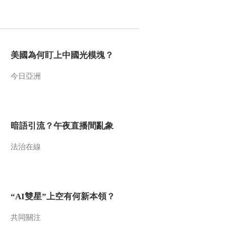
2011-06-22 21:32:17
动物遭遇战之亡命尼罗鳄
[自然传奇]20110621
美國為何盯上中國光模塊？
2011-06-21 21:19:02
今日亞洲
动物遭遇战之蟒口逃生
[自然传奇]20110620
暗語引流？午夜直播間亂象
2011-06-20 23:01:51
法治在線
《自然传奇》 20110618
加纳利传奇
2011-06-18 21:50:00
“AI雙星”上空有何新本領？
地球探秘之亚特兰蒂斯
[自然传奇] 20110617
共同關注