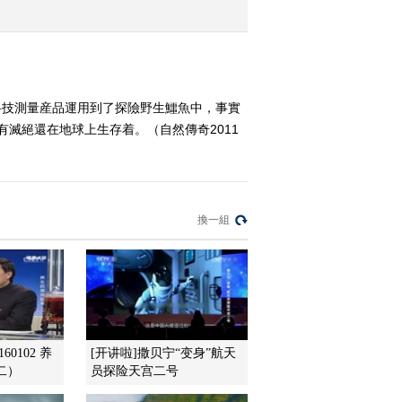
2011-07-02 21:12:24
探秘雨林之雨林深处 [自
然传奇] 20110701
科技測量産品運用到了探險野生鱷魚中，事實
滅絕還在地球上生存着。（自然傳奇2011
2011-07-01 21:55:51
探秘雨林之树冠顶端 [自
然传奇] 20110630
換一組
2011-06-30 21:40:35
动物遭遇战之雄鳄之灾
[自然传奇]20110629
2011-06-29 21:08:50
60102 养
[开讲啦]撒贝宁“变身”航天
二）
员探险天宫二号
动物遭遇战之巨熊来袭
[自然传奇]20110628