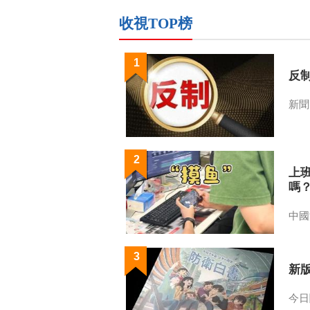
收視TOP榜
1
反
新聞
2
上
嗎
中國
3
新
今日