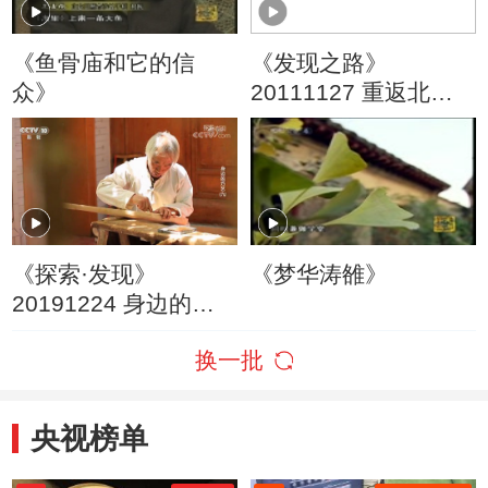
《鱼骨庙和它的信
《发现之路》
众》
20111127 重返北领
地 第三集 海边传说
《探索·发现》
《梦华涛雒》
20191224 身边的巧
艺（九）
换一批
央视榜单