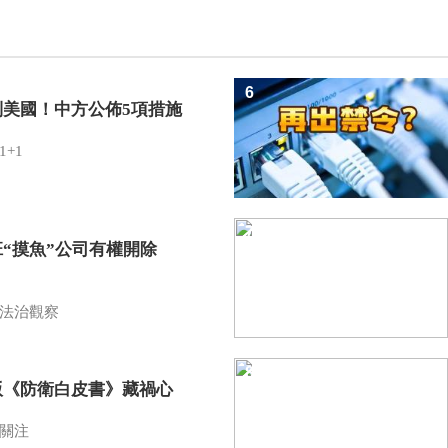
6
制美國！中方公佈5項措施
1+1
7
班“摸魚”公司有權開除
？
法治觀察
8
版《防衛白皮書》藏禍心
關注