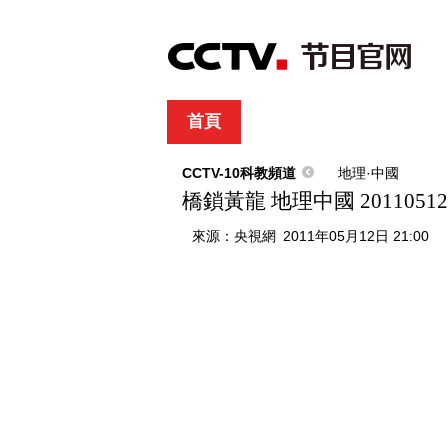
首頁
直播
節目單
綜合
新聞
財經
綜藝
中文國際
體
CCTV-10科教頻道
地理·中國
橋鎖黃龍 地理中國 20110512
來源：
央視網
2011年05月12日 21:00