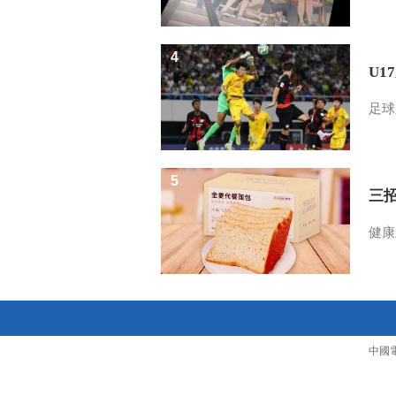
4
U1
足球
5
三
健康
中國