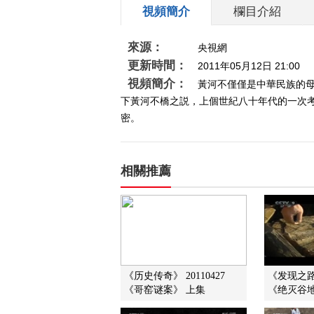
視頻簡介
欄目介紹
來源：
央視網
更新時間：
2011年05月12日 21:00
視頻簡介：
黃河不僅僅是中華民族的
下黃河不橋之説，上個世紀八十年代的一次
密。
相關推薦
《历史传奇》 20110427
《发现之路》
《哥窑谜案》 上集
《绝灭谷地