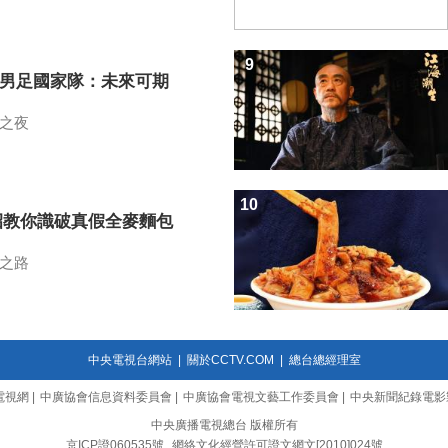
9
7男足國家隊：未來可期
之夜
10
招教你識破真假全麥麵包
之路
中央電視台網站
|
關於CCTV.COM
|
總台總經理室
電視網
|
中廣協會信息資料委員會
|
中廣協會電視文藝工作委員會
|
中央新聞紀錄電影
中央廣播電視總台 版權所有
京ICP證060535號
網絡文化經營許可證文網文[2010]024號