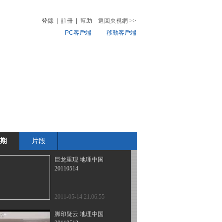
国 20110517
登錄
|
註冊
|
幫助
返回央視網
>>
PC客戶端
移動客戶端
2011-05-17 20:40:54
天堑通途（上） 地理中
音
熱榜
国 20110516
微視頻
兒
音樂
體育賽事
農業農村
2011-05-16 20:41:33
消亡的真相 地理中国
20110515
期
片段
2011-05-15 20:27:23
巨龙重现 地理中国
20110514
2011-05-14 21:06:55
脚印疑云 地理中国