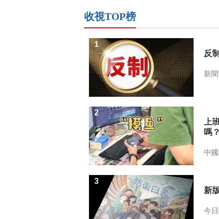
收視TOP榜
1
反
新聞
2
上
嗎
中國
3
新
今日