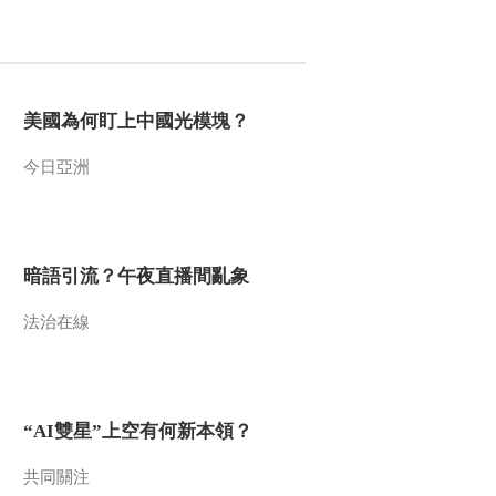
2011-05-01 20:46:20
抚仙湖的奥秘 上 地理中
国 20110430
美國為何盯上中國光模塊？
2011-04-30 21:22:37
今日亞洲
冷暖两重天 地理中国
20110429
暗語引流？午夜直播間亂象
2011-04-29 20:37:03
法治在線
幽洞石林 地理中国
20110428
2011-04-28 20:52:53
“AI雙星”上空有何新本領？
揭秘海底古森林 地理中
国 20110427
共同關注