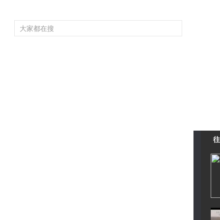
頻道大全
欄目大全
片庫
4K專區
聽
育
電影
國防軍事
電視劇
紀錄
科教
戲曲
社會與法
少
往