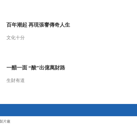
2011-04-27 20:59:08
毒木之王 地理中国
百年潮起 再現張謇傳奇人生
20110426
文化十分
2011-04-26 20:50:27
群蛇之岛 地理中国
20110425
一醋一面 “酸”出億萬財路
2011-04-25 20:29:48
生財有道
地理中国 2011年 第98期
泰山石传奇（下）
2011-04-25 15:06:03
地理中国 2011年 第107期
製片廠
长兴的秘密（下）