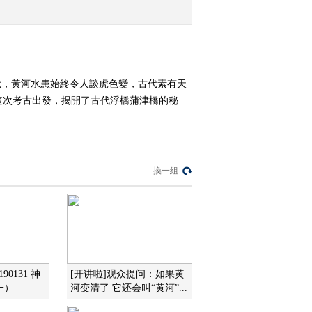
2011-05-09 21:48:40
梳妆岭下的秘密 地理中
国 20110508
代，黃河水患始終令人談虎色變，古代素有天
這次考古出發，揭開了古代浮橋蒲津橋的秘
2011-05-08 20:33:08
奇幻雨花石 地理中国
20110507
換一組
2011-05-07 20:23:38
巨洞天成 地理中国
20110506
2011-05-06 20:39:40
90131 神
[开讲啦]观众提问：如果黄
一）
河变清了 它还会叫“黄河”...
古洞寻踪 地理中国
20110505