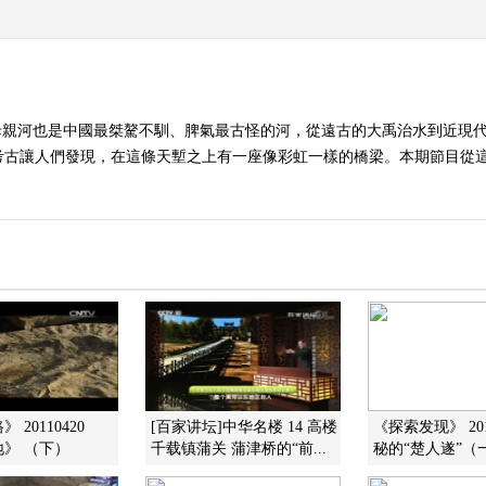
母親河也是中國最桀驁不馴、脾氣最古怪的河，從遠古的大禹治水到近現
考古讓人們發現，在這條天塹之上有一座像彩虹一樣的橋梁。本期節目從
 20110420
[百家讲坛]中华名楼 14 高楼
《探索发现》 201
》 （下）
千载镇蒲关 蒲津桥的“前...
秘的“楚人遂”（