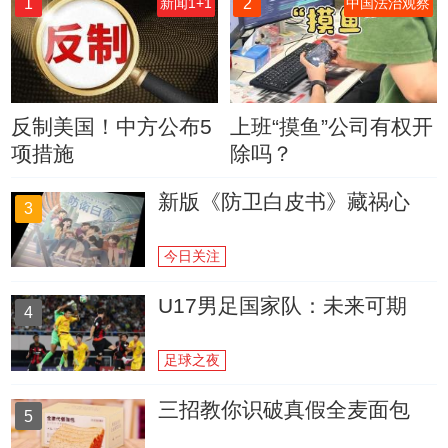
1
2
新闻1+1
中国法治观察
反制美国！中方公布5
上班“摸鱼”公司有权开
项措施
除吗？
新版《防卫白皮书》藏祸心
3
今日关注
U17男足国家队：未来可期
4
足球之夜
三招教你识破真假全麦面包
5