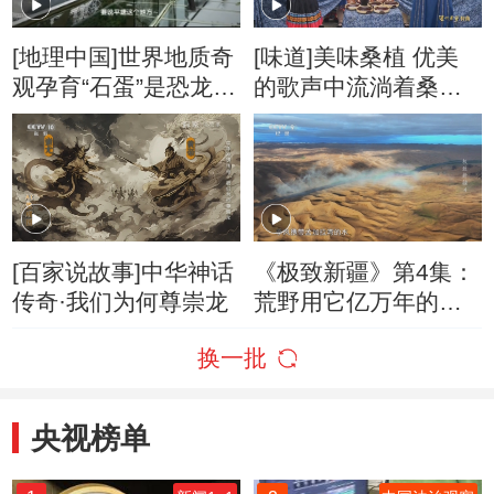
[地理中国]世界地质奇
[味道]美味桑植 优美
观孕育“石蛋”是恐龙
的歌声中流淌着桑植
蛋？
人对自然的敬畏
[百家说故事]中华神话
《极致新疆》第4集：
传奇·我们为何尊崇龙
荒野用它亿万年的广
袤与永恒呈现出自然
换一批
的原初力量
央视榜单