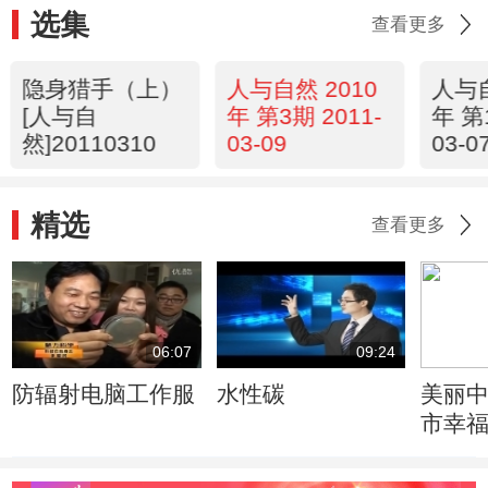
选集
查看更多
隐身猎手（上）
人与自然 2010
人与自
[人与自
年 第3期 2011-
年 第
然]20110310
03-09
03-0
精选
查看更多
06:07
09:24
防辐射电脑工作服
水性碳
美丽中
市幸