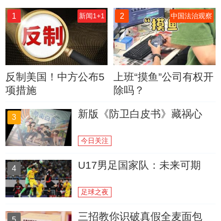
1
2
新闻1+1
中国法治观察
反制美国！中方公布5
上班“摸鱼”公司有权开
项措施
除吗？
新版《防卫白皮书》藏祸心
3
今日关注
U17男足国家队：未来可期
4
足球之夜
三招教你识破真假全麦面包
5