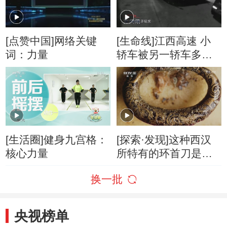
[点赞中国]网络关键
[生命线]江西高速 小
词：力量
轿车被另一轿车多次
撞击
[生活圈]健身九宫格：
[探索·发现]这种西汉
核心力量
所特有的环首刀是当
年华夏先民们威严与
换一批
力量的象征
央视榜单