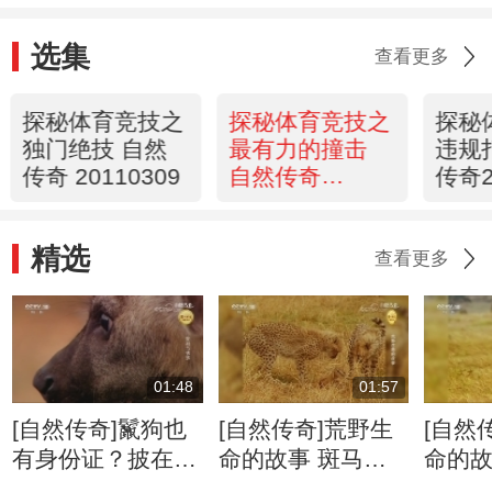
选集
查看更多
探秘体育竞技之
探秘体育竞技之
探秘
独门绝技 自然
最有力的撞击
违规
传奇 20110309
自然传奇
传奇2
20110308
精选
查看更多
01:48
01:57
[自然传奇]鬣狗也
[自然传奇]荒野生
[自然
有身份证？披在身
命的故事 斑马牛
命的故
上绝无重复
羚的迁徙将给食肉
侵占