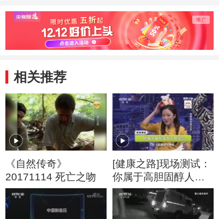
动物带来一场盛宴
千里
相关推荐
《自然传奇》
[健康之路]现场测试：
20171114 死亡之吻
你属于高胆固醇人群
吗？