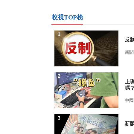
收視TOP榜
1
反
新聞
2
上
嗎
中國
3
新