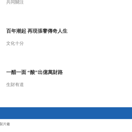
共同關注
2010-06-15 20:40:53
原生故事 豹子和疣猪的
故事 上
百年潮起 再現張謇傳奇人生
2010-06-14 19:21:03
文化十分
自然发现 快乐小企鹅
一醋一面 “酸”出億萬財路
2010-06-11 19:03:17
原生故事——与狮共舞
生財有道
2010-06-10 20:02:42
自然发现 岛上的落难者
製片廠