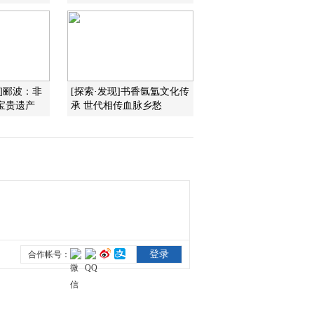
2010-06-25 21:01:07
原生故事 猎豹母亲 上
课]郦波：非
[探索·发现]书香氤氲文化传
宝贵遗产
承 世代相传血脉乡愁
2010-06-24 19:50:12
人与自然 2010年 第113期
2010-06-23 18:42:01
人与自然 2010年 第112期
2010-06-22 20:30:09
原生故事 飞越彩虹——
踏上征程