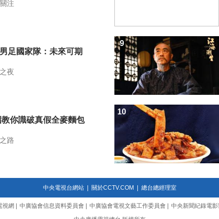
關注
9
7男足國家隊：未來可期
之夜
10
招教你識破真假全麥麵包
之路
中央電視台網站
|
關於CCTV.COM
|
總台總經理室
電視網
|
中廣協會信息資料委員會
|
中廣協會電視文藝工作委員會
|
中央新聞紀錄電影