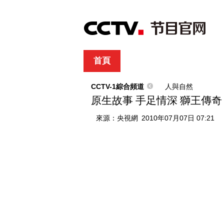
首頁
直播
節目單
綜合
新聞
財經
綜藝
中文國際
體
CCTV-1綜合頻道
人與自然
原生故事 手足情深 獅王傳
來源：
央視網
2010年07月07日 07:21