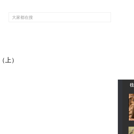
頻道大全
欄目大全
片庫
4K專區
聽
育
電影
國防軍事
電視劇
紀錄
科教
戲曲
社會與法
少
奇（上）
往