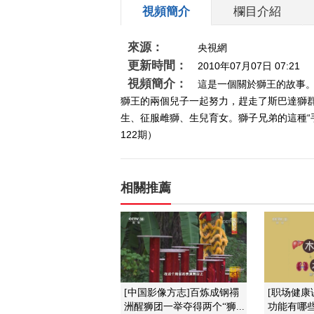
視頻簡介
欄目介紹
來源：
央視網
更新時間：
2010年07月07日 07:21
視頻簡介：
這是一個關於獅王的故事
獅王的兩個兒子一起努力，趕走了斯巴達獅
生、征服雌獅、生兒育女。獅子兄弟的這種“
122期）
相關推薦
[中国影像方志]百炼成钢禤
[职场健康
洲醒狮团一举夺得两个“狮...
功能有哪