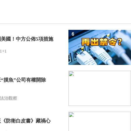
6
制美國！中方公佈5項措施
1+1
7
班“摸魚”公司有權開除
？
法治觀察
8
版《防衛白皮書》藏禍心