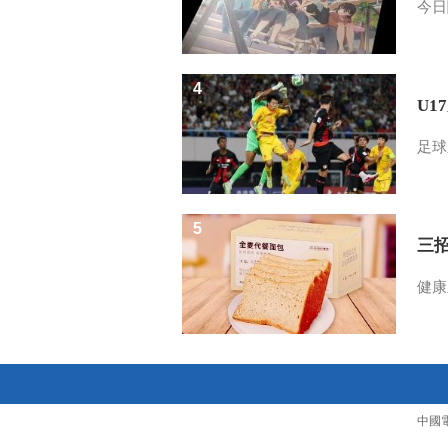
今日
4
U1
足球
5
三
健康
中國