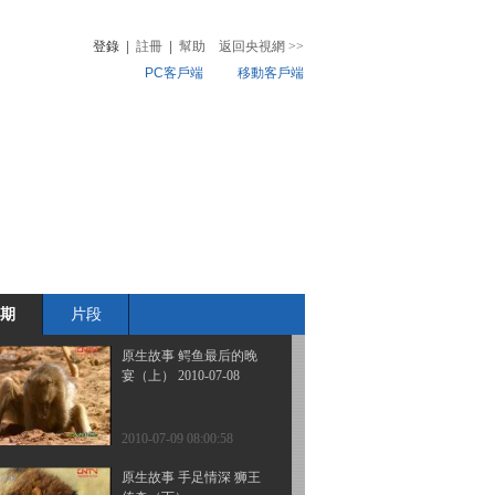
争——恐怖丛林
登錄
|
註冊
|
幫助
返回央視網
>>
PC客戶端
移動客戶端
2010-07-29 16:41:04
原生故事 玛拉玛拉的抗
音
熱榜
争——大旱降临
微視頻
兒
音樂
體育賽事
農業農村
2010-07-29 16:41:03
原生故事 鳄鱼最后的晚
宴（下）
期
片段
2010-07-09 18:03:39
原生故事 鳄鱼最后的晚
宴（上） 2010-07-08
2010-07-09 08:00:58
原生故事 手足情深 狮王