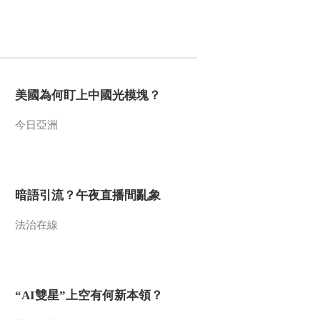
2010-06-21 21:10:08
人与自然 2010年 第110期
美國為何盯上中國光模塊？
2010-06-18 19:30:10
今日亞洲
原生故事 百年伴侣
（上）
2010-06-18 09:01:03
暗語引流？午夜直播間亂象
原生故事 獴的故事
法治在線
2010-06-16 20:10:07
原生故事 豹子和疣猪的
“AI雙星”上空有何新本領？
故事 下