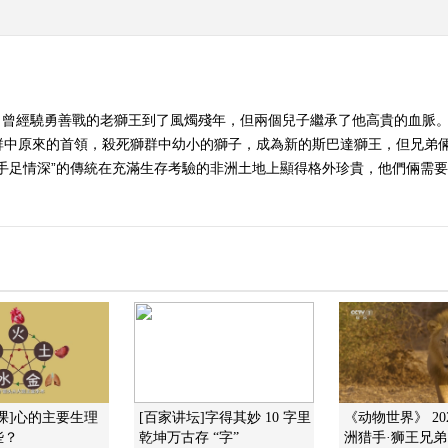
。曾經驍勇善戰的老獅王到了風燭殘年，但兩個兒子繼承了他高貴的血脈
群中原來的首領，殺死獅群中幼小的獅子，成為新的斯巴達獅王，但兄弟
手足情深”的傳統在充滿生存考驗的非洲土地上顯得格外珍貴，他們倆需要
课]心的主要生理
[百家讲坛]字得其妙 10 字里
《动物世界》 202
些？
乾坤万古存 “字”
洲猎手·狮王兄