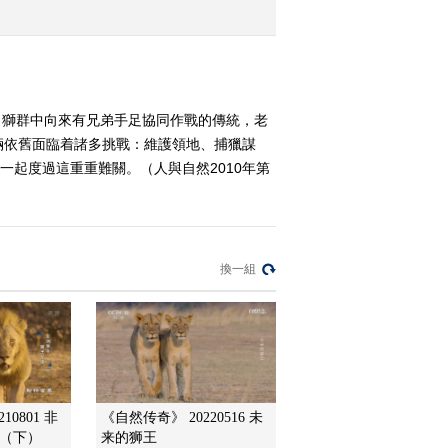
2010-07-01 18:50:08
《超级狮群》（下）
。獅群中向來有兄弟手足協同作戰的傳統，老
倆依舊面臨着諸多挑戰：維護領地、捕獵謀
2010-06-30 20:20:56
一起度過這重重難關。（人與自然2010年第
人与自然 2010年 第117期
換一組
2010-06-29 19:21:15
自然发现 斑马 非洲条纹
2010-06-28 20:01:14
人与自然 2010年 第115期
10801 非
《自然传奇》 20220516 未
弟（下）
来的狮王