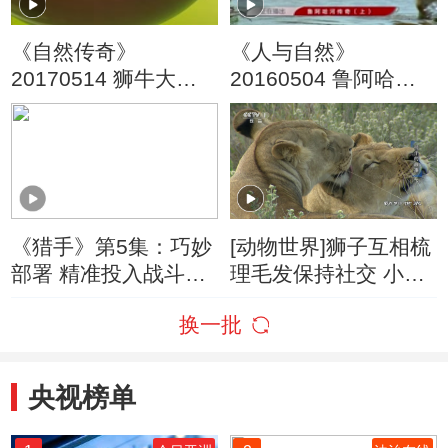
《自然传奇》
《人与自然》
20170514 狮牛大对
20160504 鲁阿哈河
决
传奇（上）
《猎手》第5集：巧妙
[动物世界]狮子互相梳
部署 精准投入战斗力
理毛发保持社交 小狮
一场堪比教科书式的
子叫声太可爱
换一批
捕猎
央视榜单