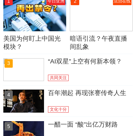
1
2
今日亚洲
法治在线
美国为何盯上中国光
暗语引流？午夜直播
模块？
间乱象
“AI双星”上空有何新本领？
3
共同关注
百年潮起 再现张謇传奇人生
4
文化十分
一醋一面 “酸”出亿万财路
5