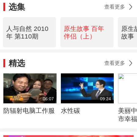
选集
查看更多
人与自然 2010
原生故事 百年
原生
年 第110期
伴侣（上）
故事
精选
查看更多
06:07
09:24
防辐射电脑工作服
水性碳
美丽中
市幸