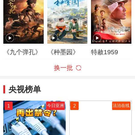
《九个弹孔》
《种墨园》
特赦1959
换一批
央视榜单
1
2
今日亚洲
法治在线