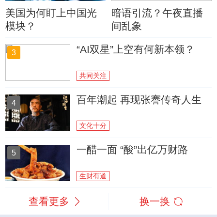
美国为何盯上中国光
暗语引流？午夜直播
模块？
间乱象
“AI双星”上空有何新本领？
3
共同关注
百年潮起 再现张謇传奇人生
4
文化十分
一醋一面 “酸”出亿万财路
5
生财有道
查看更多
换一换