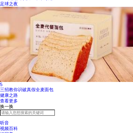
足球之夜
5
三招教你识破真假全麦面包
健康之路
查看更多
换一换
听音
视频百科