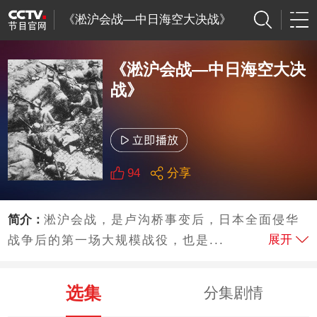
《淞沪会战—中日海空大决战》
《淞沪会战—中日海空大决
战》
94
分享
简介：
淞沪会战，是卢沟桥事变后，日本全面侵华
展开
战争后的第一场大规模战役，也是...
选集
分集剧情