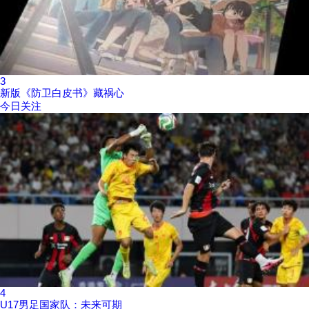
3
新版《防卫白皮书》藏祸心
今日关注
4
U17男足国家队：未来可期