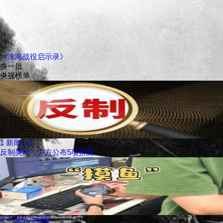
《淮海战役启示录》
换一批
央视榜单
1
新闻1+1
反制美国！中方公布5项措施
2
中国法治观察