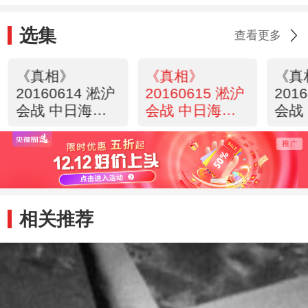
选集
查看更多
《真相》
《真相》
《真
20160614 淞沪
20160615 淞沪
201
会战 中日海空
会战 中日海空
会战
大决战 第二集
大决战 第三集
大决
一战成名
中国没有投降的
血战
空军
相关推荐