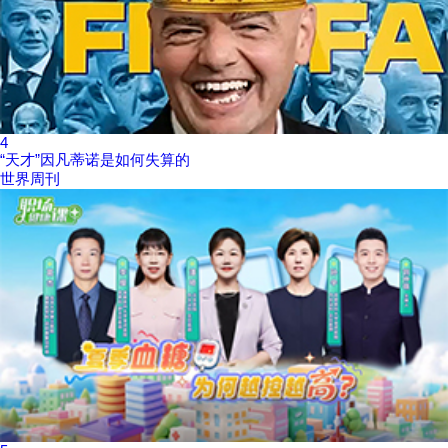
4
“天才”因凡蒂诺是如何失算的
世界周刊