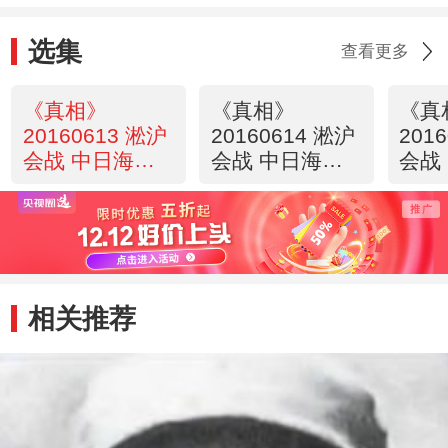
选集
查看更多
《真相》
《真相》
《真
20160613 淞沪
20160614 淞沪
201
会战 中日海空
会战 中日海空
会战
大决战 第一集
大决战 第二集
大决
决战前夜
一战成名
中国
空军
相关推荐