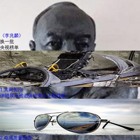
《李兆麟》
换一批
央视榜单
1
共同关注
伊朗展示被击落的美以飞机残骸
2
每周质量报告